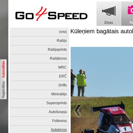
Kūleņiem bagātais auto
(visi)
Rallijs
Rallijsprints
Rallijkross
WRC
ERČ
Drifts
Minirallijs
Supersprints
Autošoseja
Folkreiss
Autokross