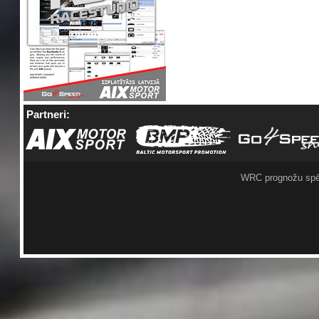
Partneri:
WRC prognožu spē