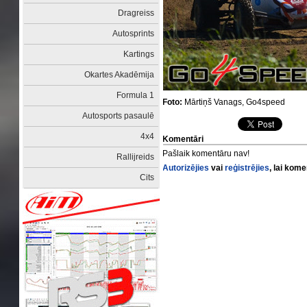
Dragreiss
Autosprints
Kartings
Okartes Akadēmija
Formula 1
Foto:
Mārtiņš Vanags, Go4speed
Autosports pasaulē
4x4
Komentāri
Pašlaik komentāru nav!
Rallijreids
Autorizējies
vai
reģistrējies
, lai kom
Cits