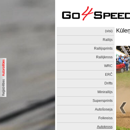
Kūleņ
(visi)
Rallijs
Rallijsprints
Rallijkross
WRC
ERČ
Drifts
Minirallijs
Supersprints
Autošoseja
Folkreiss
Autokross