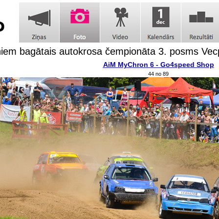
iem bagātais autokrosa čempionāta 3. posms Vecp
AiM MyChron 6 - Go4speed Shop
44 no 89