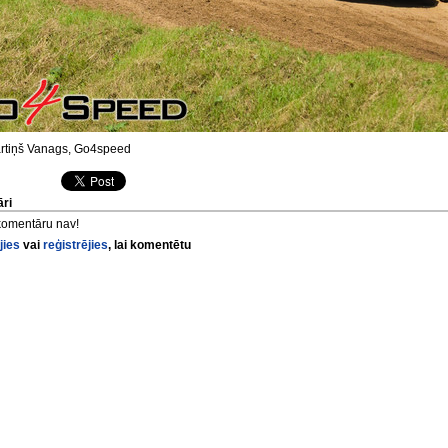
tiņš Vanags, Go4speed
ri
komentāru nav!
jies
vai
reģistrējies
, lai komentētu