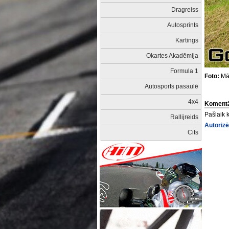
Dragreiss
Autosprints
Kartings
Okartes Akadēmija
Formula 1
Foto:
Mār
Autosports pasaulē
4x4
Komentā
Pašlaik 
Rallijreids
Autorizē
Cits