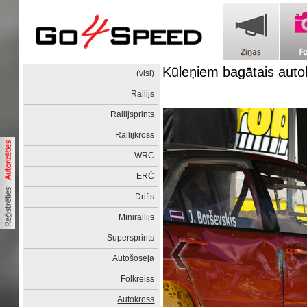
Kūleņiem bagātais auto
(visi)
Rallijs
Rallijsprints
Rallijkross
WRC
ERČ
Drifts
Minirallijs
Supersprints
Autošoseja
Folkreiss
Autokross