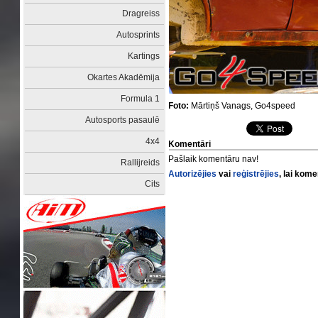
Dragreiss
Autosprints
Kartings
Okartes Akadēmija
Formula 1
Foto:
Mārtiņš Vanags, Go4speed
Autosports pasaulē
4x4
Komentāri
Pašlaik komentāru nav!
Rallijreids
Autorizējies
vai
reģistrējies
, lai kom
Cits