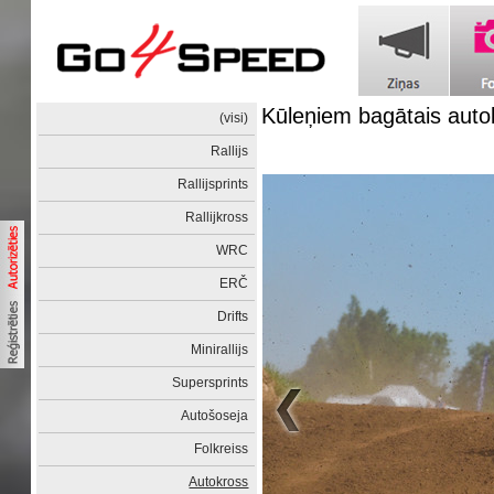
Kūleņiem bagātais auto
(visi)
Rallijs
Rallijsprints
Rallijkross
WRC
ERČ
Drifts
Minirallijs
Supersprints
Autošoseja
Folkreiss
Autokross