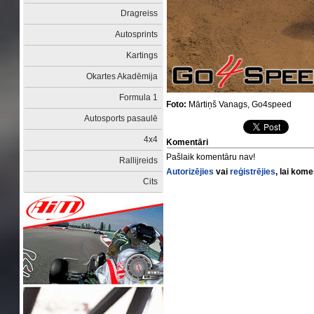
Dragreiss
Autosprints
Kartings
Okartes Akadēmija
Formula 1
Foto:
Mārtiņš Vanags, Go4speed
Autosports pasaulē
4x4
Komentāri
Pašlaik komentāru nav!
Rallijreids
Autorizējies
vai
reģistrējies
, lai kom
Cits