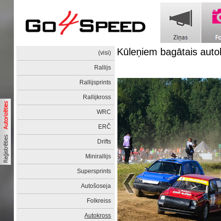
Kūleņiem bagātais auto
(visi)
Rallijs
Rallijsprints
Rallijkross
WRC
ERČ
Drifts
Minirallijs
Supersprints
Autošoseja
Folkreiss
Autokross