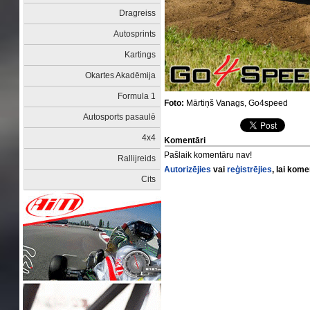
Dragreiss
Autosprints
Kartings
Okartes Akadēmija
Formula 1
Foto:
Mārtiņš Vanags, Go4speed
Autosports pasaulē
4x4
Komentāri
Pašlaik komentāru nav!
Rallijreids
Autorizējies
vai
reģistrējies
, lai kom
Cits