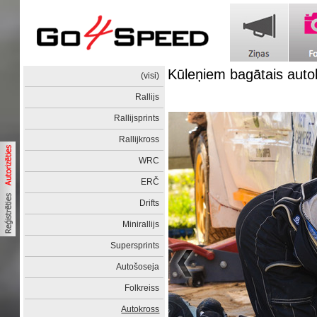
Kūleņiem bagātais auto
(visi)
Rallijs
Rallijsprints
Rallijkross
WRC
ERČ
Drifts
Minirallijs
Supersprints
Autošoseja
Folkreiss
Autokross