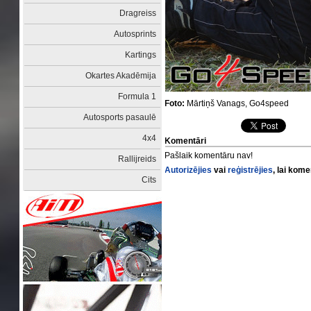
Dragreiss
Autosprints
Kartings
Okartes Akadēmija
Formula 1
Foto:
Mārtiņš Vanags, Go4speed
Autosports pasaulē
4x4
Komentāri
Pašlaik komentāru nav!
Rallijreids
Autorizējies
vai
reģistrējies
, lai kom
Cits