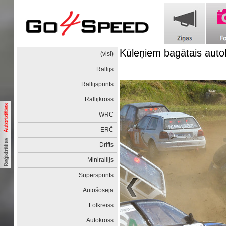
Kūleņiem bagātais auto
(visi)
Rallijs
Rallijsprints
Rallijkross
WRC
ERČ
Drifts
Minirallijs
Supersprints
Autošoseja
Folkreiss
Autokross