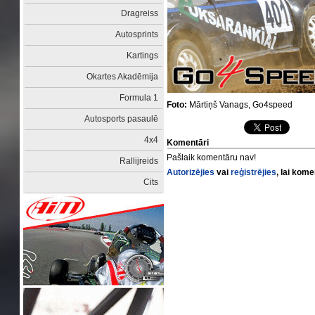
Dragreiss
Autosprints
Kartings
Okartes Akadēmija
Formula 1
Foto:
Mārtiņš Vanags, Go4speed
Autosports pasaulē
4x4
Komentāri
Pašlaik komentāru nav!
Rallijreids
Autorizējies
vai
reģistrējies
, lai kom
Cits