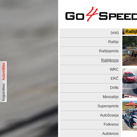
Ralli
(visi)
Rallijs
Rallijsprints
Rallijkross
WRC
ERČ
Drifts
Minirallijs
Supersprints
Autošoseja
Folkreiss
Autokross