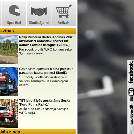
 ziņas
Rally Buhariki darbs izpelnās WRC
atzinību: 'Fantastiski redzēt tik
daudz Latvijas karogu!' (VIDEO)
Facebook profilā WRC kontam seko
3,7 miljoni cilvēku
Caune/Hmieļevskis izcīna punktus
pasaules kausa posmā Skotijā
'Eco Rally Scotland' pārsteidza ar
saviem šaurajiem un līkumotajiem
ceļiem
TET birojā būs apskatāms Seska
'Ford Puma Rally1'
Ar šo auto Sesks startēja Somijas
WRC rallijā
kās ziņas