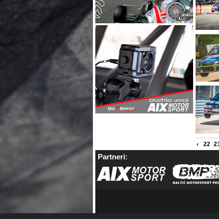
‹
22
2
Partneri: