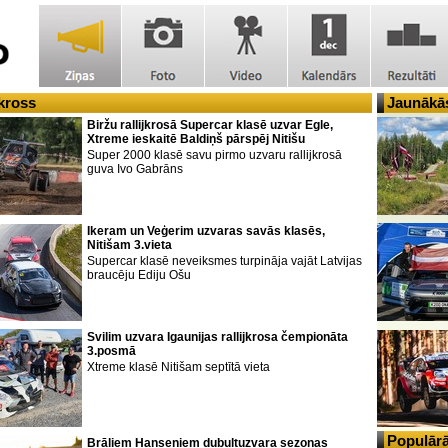
jkross
Jaunākās
Biržu rallijkrosā Supercar klasē uzvar Egle,
Xtreme ieskaitē Baldiņš pārspēj Nitišu
Super 2000 klasē savu pirmo uzvaru rallijkrosā
guva Ivo Gabrāns
Ikeram un Veģerim uzvaras savās klasēs,
Nitišam 3.vieta
Supercar klasē neveiksmes turpināja vajāt Latvijas
braucēju Ediju Ošu
Svilim uzvara Igaunijas rallijkrosa čempionāta
3.posmā
Xtreme klasē Nitišam septītā vieta
Populārā
Brāļiem Hanseniem dubultuzvara sezonas