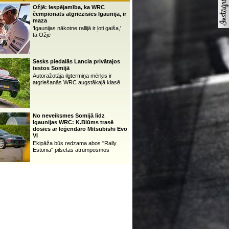
Ožjē: Iespējamība, ka WRC
čempionāts atgriezīsies Igaunijā, ir
maza
'Igaunijas nākotne rallijā ir ļoti gaiša,'
tā Ožjē
Sesks piedalās Lancia privātajos
testos Somijā
Autoražotāja ilgtermiņa mērķis ir
atgriešanās WRC augstākajā klasē
No neveiksmes Somijā līdz
Igaunijas WRC: K.Blūms trasē
dosies ar leģendāro Mitsubishi Evo
VI
Ekipāža būs redzama abos ''Rally
Estonia'' pilsētas ātrumposmos