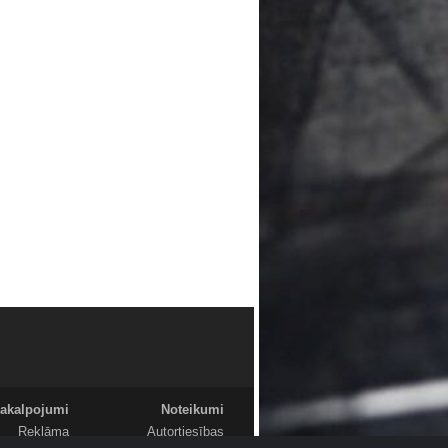
akalpojumi
Noteikumi
Reklāma
Autortiesības