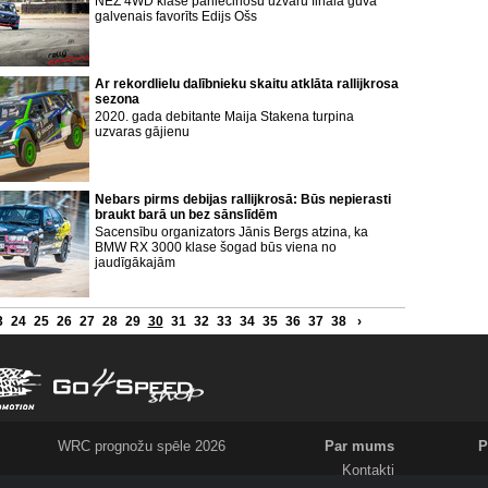
NEZ 4WD klasē pārliecinošu uzvaru finālā guva
galvenais favorīts Edijs Ošs
Ar rekordlielu dalībnieku skaitu atklāta rallijkrosa
sezona
2020. gada debitante Maija Stakena turpina
uzvaras gājienu
Nebars pirms debijas rallijkrosā: Būs nepierasti
braukt barā un bez sānslīdēm
Sacensību organizators Jānis Bergs atzina, ka
BMW RX 3000 klase šogad būs viena no
jaudīgākajām
3
24
25
26
27
28
29
30
31
32
33
34
35
36
37
38
›
WRC prognožu spēle 2026
Par mums
P
Kontakti