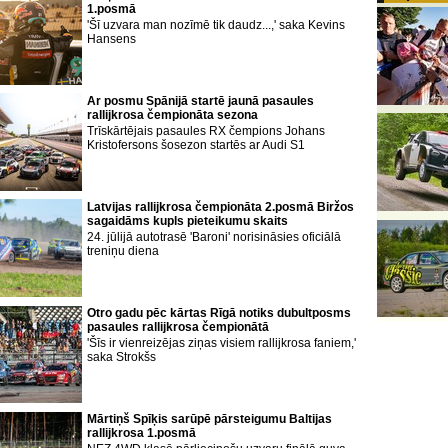
1.posmā
'Šī uzvara man nozīmē tik daudz...,' saka Kevins
Hansens
Ar posmu Spānijā startē jaunā pasaules
rallijkrosa čempionāta sezona
Trīskārtējais pasaules RX čempions Johans
Kristofersons šosezon startēs ar Audi S1
Latvijas rallijkrosa čempionāta 2.posmā Biržos
sagaidāms kupls pieteikumu skaits
24. jūlijā autotrasē 'Baroni' norisināsies oficiālā
treniņu diena
Otro gadu pēc kārtas Rīgā notiks dubultposms
pasaules rallijkrosa čempionātā
'Šīs ir vienreizējas ziņas visiem rallijkrosa faniem,'
saka Strokšs
Mārtiņš Spīķis sarūpē pārsteigumu Baltijas
rallijkrosa 1.posmā