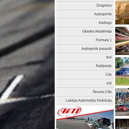
Dragreiss
Autosprints
Kartings
Okartes Akadēmija
Formula 1
Autosports pasaulē
4x4
Rallijreids
Cits
eXi
Ātruma Cilts
Latvijas Automobiļu Fedrācija