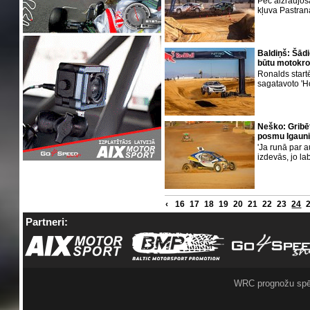
Pēc aizraujoša
kļuva Pastran
Baldiņš: Šādi
būtu motokr
Ronalds star
sagatavoto '
Neško: Gribēt
posmu Igauni
'Ja runā par a
izdevās, jo l
‹
16
17
18
19
20
21
22
23
24
Partneri:
WRC prognožu spē