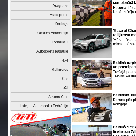
čempionātā iz
Dragreiss
Roberta 14 ga
klasē izcīnīja 
Autosprints
Kartings
'Race of Cha
Okartes Akadēmija
rallijkrosa m
'Mūsu nākotne
Formula 1
rekordus,' sa
Autosports pasaulē
4x4
Baldiņš turp
arī priekšpēd
Rallijreids
Trešajā posm
Treviss Pastr
Cits
eXi
Baldiņam 'Nit
Ātruma Cilts
Dorans pēc pie
neizgāja
Latvijas Automobiļu Fedrācija
Baldiņš '1:1
finālistam (V