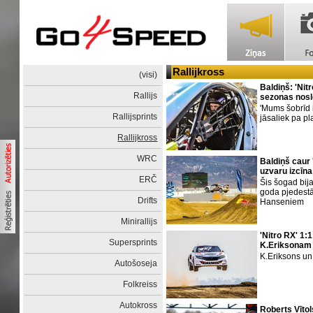
Rallijkross
(visi)
Baldiņš: 'Nit
Rallijs
sezonas nos
'Mums šobrīd 
Rallijsprints
jāsaliek pa pl
Rallijkross
WRC
Baldiņš caur '
uzvaru izcīn
ERČ
Šis šogad bija
goda pjedest
Drifts
Hanseniem
Minirallijs
'Nitro RX' 1:
Supersprints
K.Eriksonam
K.Eriksons un
Autošoseja
Folkreiss
Autokross
Roberts Vītols