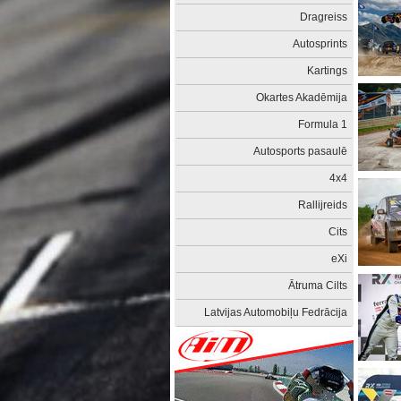
Dragreiss
Autosprints
Kartings
Okartes Akadēmija
Formula 1
Autosports pasaulē
4x4
Rallijreids
Cits
eXi
Ātruma Cilts
Latvijas Automobiļu Fedrācija