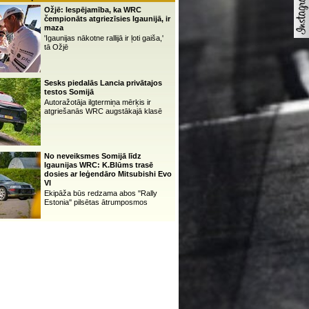
Ožjē: Iespējamība, ka WRC
čempionāts atgriezīsies Igaunijā, ir
maza
'Igaunijas nākotne rallijā ir ļoti gaiša,'
tā Ožjē
Sesks piedalās Lancia privātajos
testos Somijā
Autoražotāja ilgtermiņa mērķis ir
atgriešanās WRC augstākajā klasē
No neveiksmes Somijā līdz
Igaunijas WRC: K.Blūms trasē
dosies ar leģendāro Mitsubishi Evo
VI
Ekipāža būs redzama abos ''Rally
Estonia'' pilsētas ātrumposmos