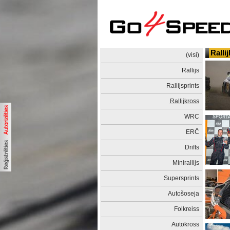
Ralli
(visi)
Rallijs
Rallijsprints
Rallijkross
WRC
ERČ
Drifts
Minirallijs
Supersprints
Autošoseja
Folkreiss
Autokross