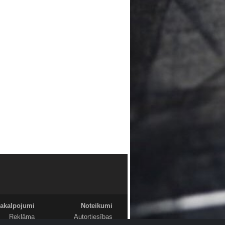
akalpojumi
Noteikumi
Reklāma
Autortiesības