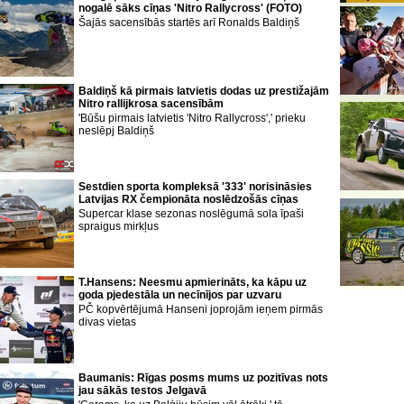
nogalē sāks cīņas 'Nitro Rallycross' (FOTO)
Šajās sacensībās startēs arī Ronalds Baldiņš
Baldiņš kā pirmais latvietis dodas uz prestižajām
Nitro rallijkrosa sacensībām
'Būšu pirmais latvietis 'Nitro Rallycross',' prieku
neslēpj Baldiņš
Sestdien sporta kompleksā '333' norisināsies
Latvijas RX čempionāta noslēdzošās cīņas
Supercar klase sezonas noslēgumā sola īpaši
spraigus mirkļus
T.Hansens: Neesmu apmierināts, ka kāpu uz
goda pjedestāla un necīnījos par uzvaru
PČ kopvērtējumā Hanseni joprojām ieņem pirmās
divas vietas
Baumanis: Rīgas posms mums uz pozitīvas nots
jau sākās testos Jelgavā