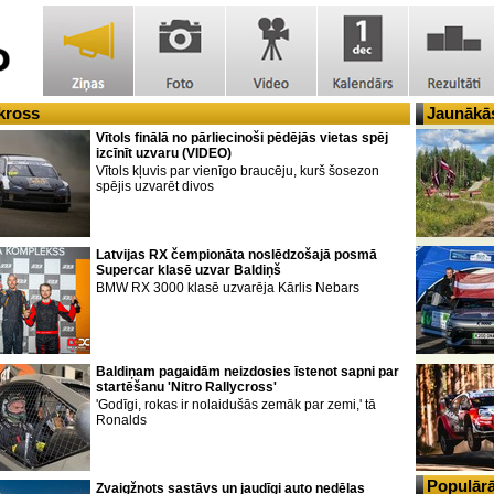
jkross
Jaunākās
Vītols finālā no pārliecinoši pēdējās vietas spēj
izcīnīt uzvaru (VIDEO)
Vītols kļuvis par vienīgo braucēju, kurš šosezon
spējis uzvarēt divos
Latvijas RX čempionāta noslēdzošajā posmā
Supercar klasē uzvar Baldiņš
BMW RX 3000 klasē uzvarēja Kārlis Nebars
Baldiņam pagaidām neizdosies īstenot sapni par
startēšanu 'Nitro Rallycross'
'Godīgi, rokas ir nolaidušās zemāk par zemi,' tā
Ronalds
Populārā
Zvaigžņots sastāvs un jaudīgi auto nedēļas