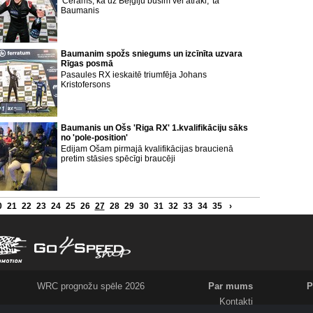
'Cerams, ka uz Beļģiju būsim vēl ātrāki,' tā
Baumanis
Baumanim spožs sniegums un izcīnīta uzvara
Rīgas posmā
Pasaules RX ieskaitē triumfēja Johans
Kristofersons
Baumanis un Ošs 'Riga RX' 1.kvalifikāciju sāks
no 'pole-position'
Edijam Ošam pirmajā kvalifikācijas braucienā
pretim stāsies spēcīgi braucēji
0
21
22
23
24
25
26
27
28
29
30
31
32
33
34
35
›
WRC prognožu spēle 2026
Par mums
P
Kontakti