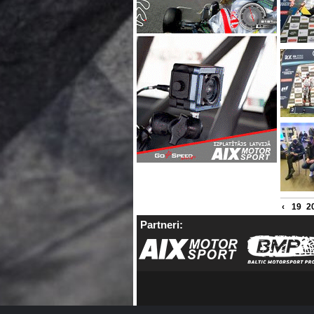
‹
19
2
Partneri: