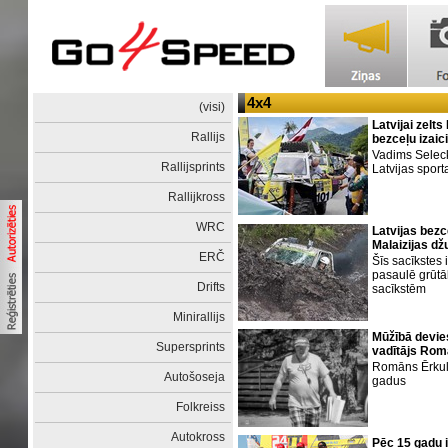
4x4
(visi)
Latvijai zelt
Rallijs
bezceļu izai
Vadims Seleck
Rallijsprints
Latvijas sport
Rallijkross
WRC
Latvijas bez
Malaizijas d
ERČ
Šīs sacīkstes 
pasaulē grūt
Drifts
sacīkstēm
Minirallijs
Mūžībā devie
Supersprints
vadītājs Rom
Romāns Ērkuli
Autošoseja
gadus
Folkreiss
Autokross
Pēc 15 gadu i