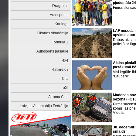
pjedestālu 2
Dragreiss
Finišs tika s
Autosprints
Kartings
LAF nosoda 
Okartes Akadēmija
apvidus auto
Dabas aizsard
Formula 1
policijā ar l
Autosports pasaulē
4x4
Aicina piedal
pasākumā b
Rallijreids
Visi iegūtie l
“Laubere”
Cits
eXi
Madonas novad
Ātruma Cilts
sezona (FOT
Pirms sacensī
Latvijas Automobiļu Fedrācija
komisijas prie
Vīdušs
30. decembrī 
smaids'