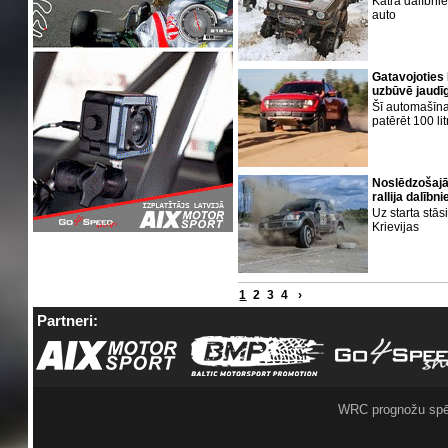
Katrā dalībnie
auto
Gatavojoties
uzbūvē jaudī
Šī automašīna
patērēt 100 li
Noslēdzošajā
rallija dalībn
Uz starta stās
Krievijas
1
2
3
4
›
Partneri:
WRC prognožu spē