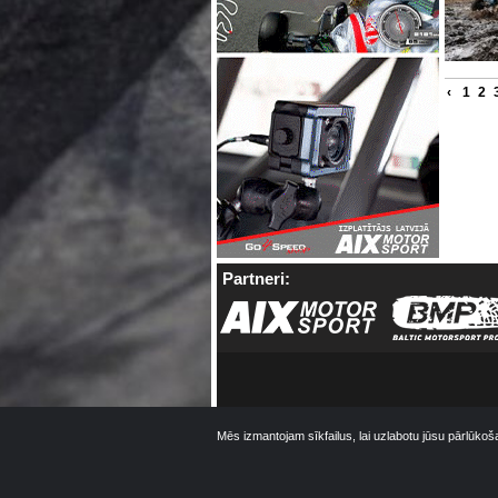
‹
1
2
Partneri:
Mēs izmantojam sīkfailus, lai uzlabotu jūsu pārlūkoš