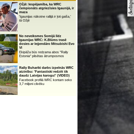
Ožjē: Iespējamība, ka WRC
čempionāts atgriezīsies Igaunijā, ir
maza
'Igaunijas nākotne rallijā ir ļoti gaiša,'
tā Ožjē
No neveiksmes Somijā līdz
Igaunijas WRC: K.Blūms trasē
dosies ar leģendāro Mitsubishi Evo
VI
Ekipāža būs redzama abos ''Rally
Estonia'' pilsētas ātrumposmos
Rally Buhariki darbs izpelnās WRC
atzinību: 'Fantastiski redzēt tik
daudz Latvijas karogu!' (VIDEO)
Facebook profilā WRC kontam seko
3,7 miljoni cilvēku