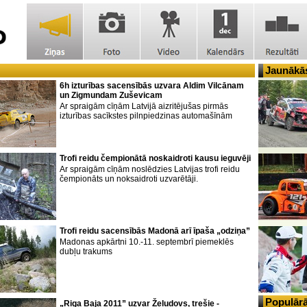
Jaunākās
6h izturības sacensībās uzvara Aldim Vilcānam
un Zigmundam Zuševicam
Ar spraigām cīņām Latvijā aizritējušas pirmās
izturības sacīkstes pilnpiedzinas automašīnām
Trofi reidu čempionātā noskaidroti kausu ieguvēji
Ar spraigām cīņām noslēdzies Latvijas trofi reidu
čempionāts un noksaidroti uzvarētāji.
Trofi reidu sacensībās Madonā arī īpaša „odziņa”
Madonas apkārtni 10.-11. septembrī piemeklēs
dubļu trakums
Populārā
„Riga Baja 2011” uzvar Želudovs, trešie -