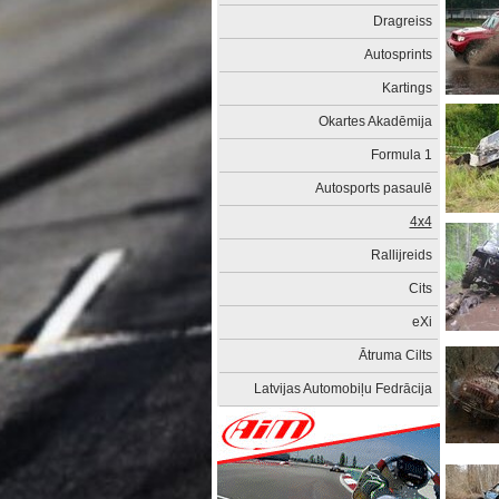
Dragreiss
Autosprints
Kartings
Okartes Akadēmija
Formula 1
Autosports pasaulē
4x4
Rallijreids
Cits
eXi
Ātruma Cilts
Latvijas Automobiļu Fedrācija