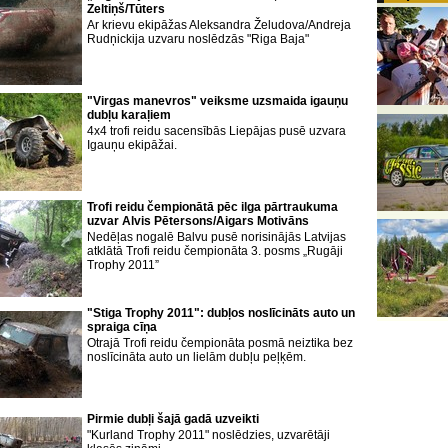
Zeltiņš/Tūters
Ar krievu ekipāžas Aleksandra Želudova/Andreja
Rudņickija uzvaru noslēdzās "Riga Baja"
"Virgas manevros" veiksme uzsmaida igauņu
dubļu karaļiem
4x4 trofi reidu sacensībās Liepājas pusē uzvara
Igauņu ekipāžai.
Trofi reidu čempionātā pēc ilga pārtraukuma
uzvar Alvis Pētersons/Aigars Motivāns
Nedēļas nogalē Balvu pusē norisinājās Latvijas
atklātā Trofi reidu čempionāta 3. posms „Rugāji
Trophy 2011”
"Stiga Trophy 2011": dubļos noslīcināts auto un
spraiga cīņa
Otrajā Trofi reidu čempionāta posmā neiztika bez
noslīcināta auto un lielām dubļu peļķēm.
Pirmie dubļi šajā gadā uzveikti
"Kurland Trophy 2011" noslēdzies, uzvarētāji