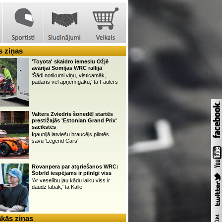
 ziņas
'Toyota' skaidro iemeslu Ožjē
avārijai Somijas WRC rallijā
'Šādi notikumi viņu, visticamāk,
padarīs vēl apņēmīgāku,' tā Faulers
Valters Zviedris šonedēļ startēs
prestižajās 'Estonian Grand Prix'
sacīkstēs
Igaunijā latviešu braucējs pilotēs
savu 'Legend Cars'
Rovanpera par atgriešanos WRC:
Šobrīd iespējams ir pilnīgi viss
'Ar veselību jau kādu laiku viss ir
daudz labāk,' tā Kalle
kās ziņas