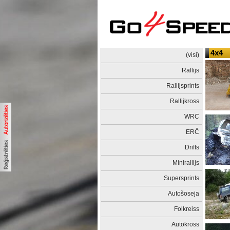
4x4
(visi)
Rallijs
Rallijsprints
Rallijkross
WRC
ERČ
Drifts
Minirallijs
Supersprints
Autošoseja
Folkreiss
Autokross