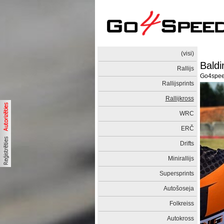
(visi)
Baldi
Rallijs
Go4spe
Rallijsprints
Rallijkross
WRC
ERČ
Drifts
Minirallijs
Supersprints
Autošoseja
Folkreiss
Autokross