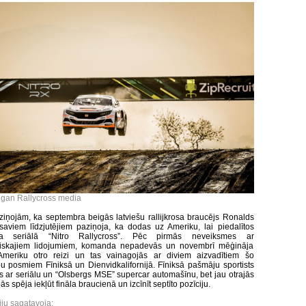
igan Rallycross media
 ziņojām, ka septembra beigās latviešu rallijkrosa braucējs Ronalds
saviem līdzjutējiem paziņoja, ka dodas uz Ameriku, lai piedalītos
rosa seriālā “Nitro Rallycross”. Pēc pirmās neveiksmes ar
utiskajiem lidojumiem, komanda nepadevās un novembrī mēģināja
 Ameriku otro reizi un tas vainagojās ar diviem aizvadītiem šo
u posmiem Fīniksā un Dienvidkalifornijā. Fīniksā pašmāju sportists
s ar seriālu un “Olsbergs MSE” supercar automašīnu, bet jau otrajās
s spēja iekļūt fināla braucienā un izcīnīt septīto pozīciju.
iju sagatavoja: