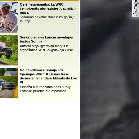
Ožjē: Iespējamība, ka WRC
čempionāts atgriezīsies Igaunijā, ir
maza
'Igaunijas nākotne rallijā ir ļoti gaiša,'
tā Ožjē
Sesks piedalās Lancia privātajos
testos Somijā
Autoražotāja ilgtermiņa mērķis ir
atgriešanās WRC augstākajā klasē
No neveiksmes Somijā līdz
Igaunijas WRC: K.Blūms trasē
dosies ar leģendāro Mitsubishi Evo
VI
Ekipāža būs redzama abos ''Rally
Estonia'' pilsētas ātrumposmos