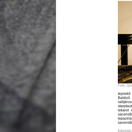
Foto: Qn
Iepriekš
Baldiņš 
rallijk
starpta
iekarot
sacensīb
iepazinā
sacensībā
Informāc