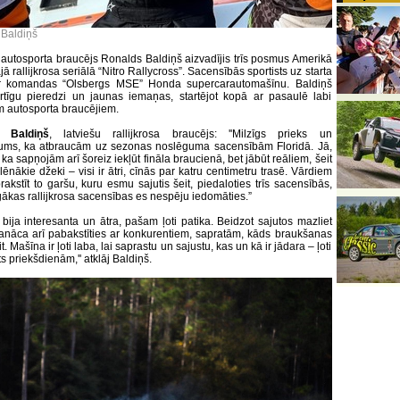
Baldiņš
 autosporta braucējs Ronalds Baldiņš aizvadījis trīs posmus Amerikā
ā rallijkrosa seriālā “Nitro Rallycross”. Sacensībās sportists uz starta
ar komandas “Olsbergs MSE” Honda supercarautomašīnu. Baldiņš
rtīgu pieredzi un jaunas iemaņas, startējot kopā ar pasaulē labi
 autosporta braucējiem.
 Baldiņš
, latviešu rallijkrosa braucējs: ''Milzīgs prieks un
ums, ka atbraucām uz sezonas noslēguma sacensībām Floridā. Jā,
ka sapņojām arī šoreiz iekļūt fināla braucienā, bet jābūt reāliem, šeit
ēnākie džeki – visi ir ātri, cīnās par katru centimetru trasē. Vārdiem
akstīt to garšu, kuru esmu sajutis šeit, piedaloties trīs sacensībās,
gākas rallijkrosa sacensības es nespēju iedomāties.”
e bija interesanta un ātra, pašam ļoti patika. Beidzot sajutos mazliet
sanāca arī pabakstīties ar konkurentiem, sapratām, kāds braukšanas
eit. Mašīna ir ļoti laba, lai saprastu un sajustu, kas un kā ir jādara – ļoti
ts priekšdienām,'' atklāj Baldiņš.