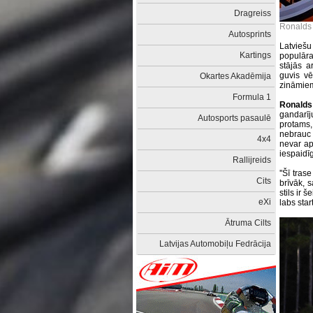
Dragreiss
Ronalds 
Autosprints
Latviešu
Kartings
populāraj
stājās 
guvis vē
Okartes Akadēmija
zināmiem
Formula 1
Ronalds
gandarīj
Autosports pasaulē
protams, 
nebrauc l
4x4
nevar apr
iespaidī
Rallijreids
''Šī tras
Cits
brīvāk, 
stils ir š
eXi
labs star
Ātruma Cilts
Latvijas Automobiļu Fedrācija