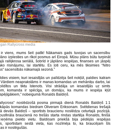
igan Rallycross media
s ir viens, mums šeit patīk! Nākamais gads tuvojas un sacensību
plāno izplesties un rīkot posmus arī Eiropā. Mūsu plāns būtu turpināt
jā rallijkrosa seriālā, šobrīd ir jāplāno iespējas, finanses un jāspēj
āko risinājumu, lai startētu. Es ļoti ceru, ka mēs tiksimies “Nitro
ss” sacensībās nākamajā sezonā.”
aldies visiem, kuri iesaistījās un palīdzēja šeit nokļūt, paldies katram
 Vārdiem neaprakstāms ir manas komandas un mehāniķu darbs, lai
pildītos un tiktu īstenots. Visi strādāja un iesaistījās uz simts
iem, komanda ir spēcīga, un domāju, ka mums ir iespēja kļūt
spējīgākiem,” nobeigumā Ronalds Baldiņš.
Rallycross” noslēdzošā posma pirmajā dienā Ronalds Baldiņš 1:1
ekāpās komandas biedram Oliveram Eriksonam. Svētdienas trešajā
ā devās Baldiņš – sportists braucienu noslēdza ceturtajā pozīcijā.
pusfināla braucienā no trešās starta rindas startēja Ronalds, finišā
is ieņēma piekto vietu. Baldiņam priekšā bija pēdējās iespējas
ns, sportistam sestā vieta, kas nozīmēja to, ka braucējam šīs
as ir noslēgušās.