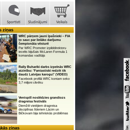
 ziņas
WRC pārņem jauni īpašnieki – FIA
to sauc par lielāko darījumu
čempionāta vēsturē
Par WRC Promoter izpilddirektoru
iecelts bijušais McLaren Formula 1
komandas vadītājs
Rally Buhariki darbs izpelnās WRC
atzinību: 'Fantastiski redzēt tik
daudz Latvijas karogu!' (VIDEO)
Facebook profilā WRC kontam seko
3,7 miljoni cilvēku
Ventspilī noslēdzies grandiozs
dragreisa festivāls
Diemžēl vietējiem dragreisa
disciplīnas līderiem Lācim un
Bičkovam bija tehniskās problēmas
kās ziņas