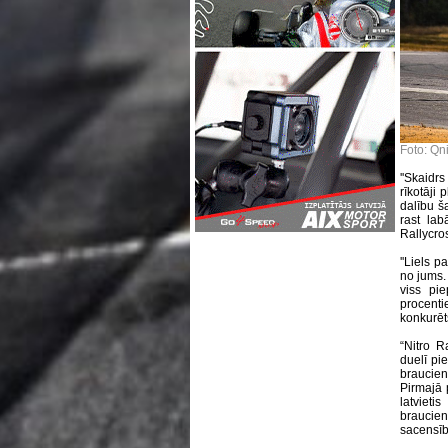
Foto: Qn
''Skaidr
rīkotāji 
dalību ša
rast lab
Rallycro
''Liels p
no jums.
viss pie
procent
konkurēt
“Nitro 
duelī pi
braucien
Pirmajā 
latviet
braucie
sacensīb