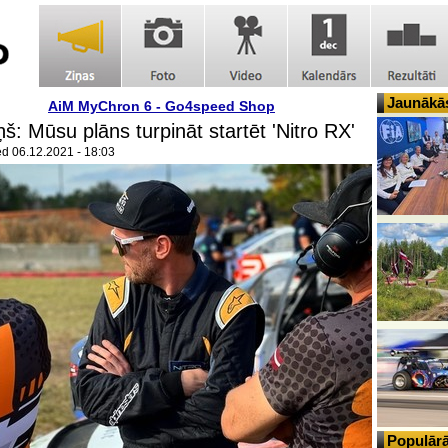
Jaunākās
AiM MyChron 6 - Go4speed Shop
ņš: Mūsu plāns turpināt startēt 'Nitro RX'
ed
06.12.2021 - 18:03
Populārā