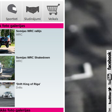
 foto galerijas
Somijas WRC rallijs
WRC
Somijas WRC Shakedown
WRC
'Drift King of Riga'
Drifts
kās foto galerijas