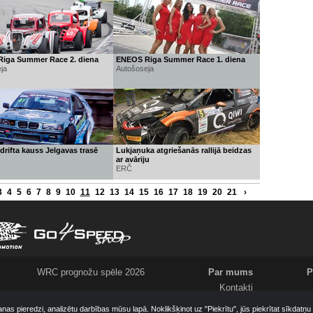
iga Summer Race 2. diena
ENEOS Riga Summer Race 1. diena
ja
Autošoseja
 drifta kauss Jelgavas trasē
Lukjaņuka atgriešanās rallijā beidzas
ar avāriju
ERČ
3
4
5
6
7
8
9
10
11
12
13
14
15
16
17
18
19
20
21
›
WRC prognožu spēle 2026
Par mums
P
Kontakti
Meklējam
anas pieredzi, analizētu darbības mūsu lapā. Noklikšķinot uz "Piekrītu", jūs piekrītat sīkdatņ
Komanda