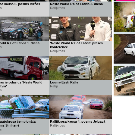
osa kausa 6. posms Biržos
Neste World RX of Latvia 2. diena
ss
Rallijkross
rld RX of Latvia 1. diena
'Neste World RX of Latvia' preses
ss
konference
Rallijkross
s ierodas uz 'Neste World
Louna-Eesti Rally
tvia'
Rallijs
ss
s autokrosa čempionāta
Rallijkrosa kausa 4. posms Jelgavā
ms Smiltenē
Rallijkross
s