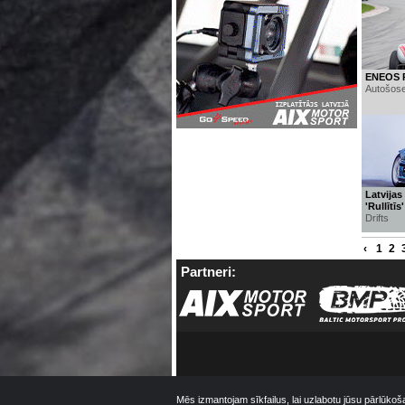
ENEOS R
Autošose
Latvijas
'Rullītīs'
Drifts
‹
1
2
Partneri:
Mēs izmantojam sīkfailus, lai uzlabotu jūsu pārlūkoš