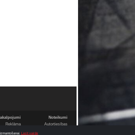
akalpojumi
Noteikumi
Reklāma
Autortiesības
Foto
Komentāri
u izmantošanai.
Lasīt vairāk
Video
Sludinājumi