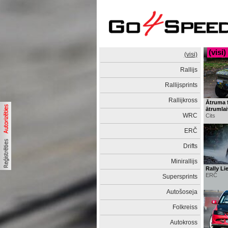
(visi)
(visi)
Rallijs
Rallijsprints
Rallijkross
Ātruma f
ātrumla
WRC
Cits
ERČ
Drifts
Minirallijs
Rally Li
ERČ
Supersprints
Autošoseja
Folkreiss
Autokross