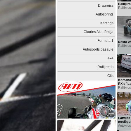
Rallijkr
Dragreiss
Rallijkro
Autosprints
Kartings
Okartes Akadēmija
Formula 1
Neste Wo
Rallijkro
Autosports pasaulē
4x4
Rallijreids
Cits
Komanda
RX of La
Rallijkro
Latvija
noslēgu
Autokros