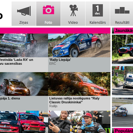
Jaunākās
estivāla 'Lada RX' un
'Rally Liepāja'
ivu sacensības
ERČ
epāja 1. diena
Lietuvas rallija noslēgums "Raly
Classic Druskininkai"
Rallijs
Populārā