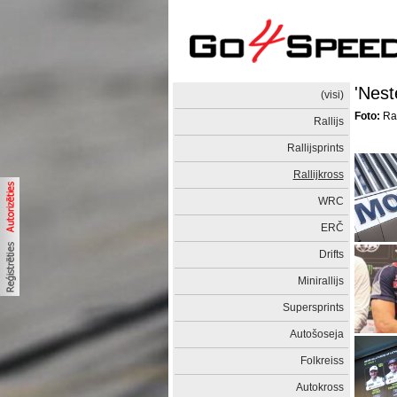
'Nest
(visi)
Foto:
Raw
Rallijs
Rallijsprints
Rallijkross
WRC
ERČ
Drifts
Minirallijs
Supersprints
Autošoseja
Folkreiss
Autokross