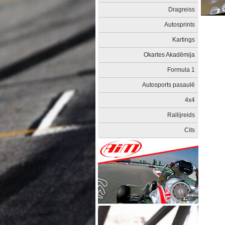
Dragreiss
Autosprints
Kartings
Okartes Akadēmija
Formula 1
Autosports pasaulē
4x4
Rallijreids
Cits