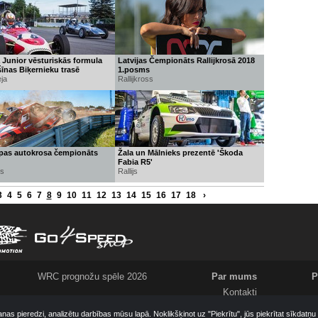
Junior vēsturiskās formula
Latvijas Čempionāts Rallijkrosā 2018
īnas Biķernieku trasē
1.posms
ja
Rallijkross
opas autokrosa čempionāts
Žala un Mālnieks prezentē 'Škoda
Fabia R5'
s
Rallijs
3
4
5
6
7
8
9
10
11
12
13
14
15
16
17
18
›
WRC prognožu spēle 2026
Par mums
P
Kontakti
Meklējam
anas pieredzi, analizētu darbības mūsu lapā. Noklikšķinot uz "Piekrītu", jūs piekrītat sīkdatņ
Komanda