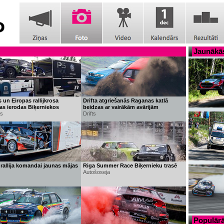
Jaunākās
 un Eiropas rallijkrosa
Drifta atgriešanās Raganas katlā
s ierodas Biķerniekos
beidzas ar vairākām avārijām
ss
Drifts
 rallija komandai jaunas mājas
Riga Summer Race Biķernieku trasē
Autošoseja
Populārā