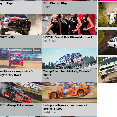
ng of Riga
Drift King of Riga
Drifts
WRC rallijs
MOTUL Grand Prix Biķernieku trasē
Autošoseja
 rallijkrosa čempionāta 3.
Tramplīniem bagātā Rally Estonia 1.
iķernieku trasē
diena
ss
Rallijs
t Challenge Biķerniekos
Latvijas rallijkrosa čempionāta 2.
posms Biržos
Rallijkross