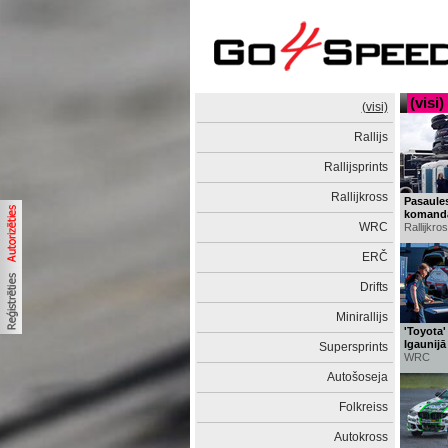
(visi)
(visi)
Rallijs
Rallijsprints
Rallijkross
Pasaules
komanda
WRC
Rallijkro
ERČ
Drifts
Minirallijs
'Toyota'
Igaunijā
Supersprints
WRC
Autošoseja
Folkreiss
Autokross