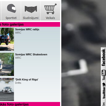
 foto galerijas
Somijas WRC rallijs
WRC
Somijas WRC Shakedown
WRC
'Drift King of Riga'
Drifts
kās foto galerijas