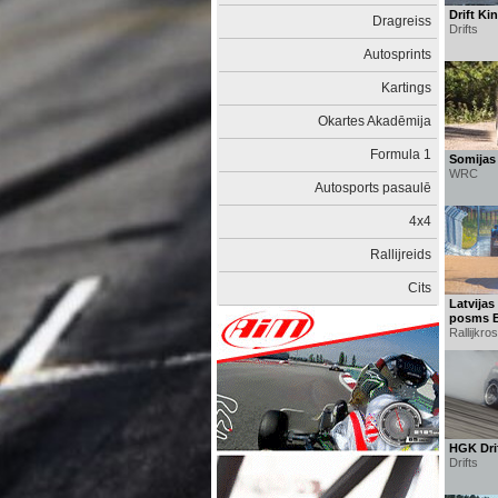
Drift Ki
Dragreiss
Drifts
Autosprints
Kartings
Okartes Akadēmija
Formula 1
Somijas 
WRC
Autosports pasaulē
4x4
Rallijreids
Cits
Latvijas
posms B
Rallijkro
HGK Drif
Drifts