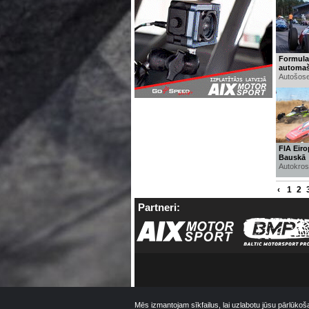
Formula 
automaš
Autošose
FIA Eir
Bauskā
Autokros
‹
1
2
Partneri:
Mēs izmantojam sīkfailus, lai uzlabotu jūsu pārlūkoš