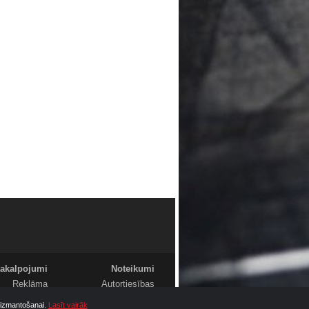
akalpojumi
Noteikumi
Reklāma
Autortiesības
Foto
Komentāri
u izmantošanai.
Lasīt vairāk
Video
Sludinājumi