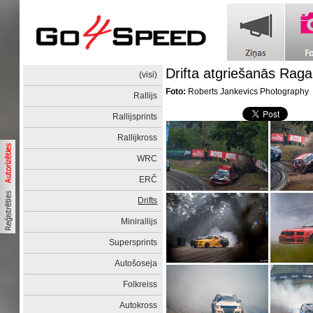
Drifta atgriešanās Raga
(visi)
Foto:
Roberts Jankevics Photography
Rallijs
Rallijsprints
Rallijkross
WRC
ERČ
Drifts
Minirallijs
Supersprints
Autošoseja
Folkreiss
Autokross