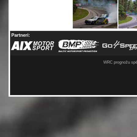
Partneri:
WRC prognožu spē