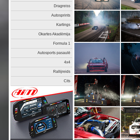
Dragreiss
Autosprints
Kartings
Okartes Akadēmija
Formula 1
Autosports pasaulē
4x4
Rallijreids
Cits