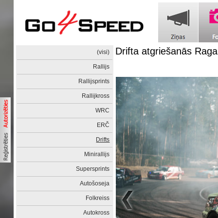
Drifta atgriešanās Raga
(visi)
Rallijs
Rallijsprints
Rallijkross
WRC
ERČ
Drifts
Minirallijs
Supersprints
Autošoseja
Folkreiss
Autokross