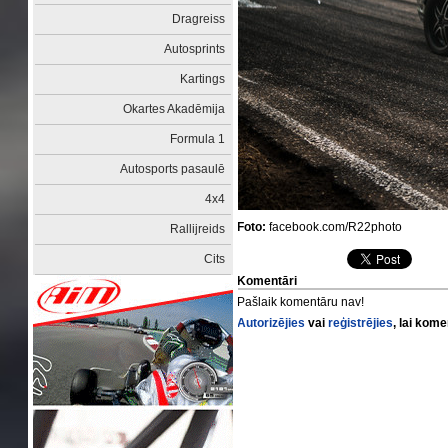
Dragreiss
Autosprints
Kartings
Okartes Akadēmija
Formula 1
Autosports pasaulē
4x4
Foto:
facebook.com/R22photo
Rallijreids
Cits
Komentāri
Pašlaik komentāru nav!
Autorizējies
vai
reģistrējies
, lai kom