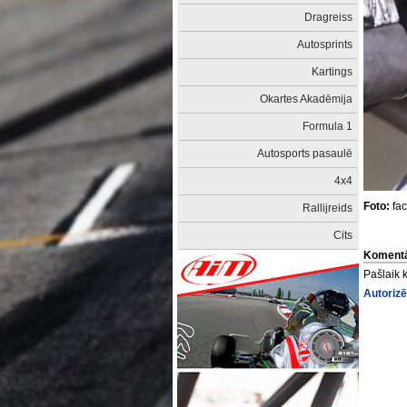
Dragreiss
Autosprints
Kartings
Okartes Akadēmija
Formula 1
Autosports pasaulē
4x4
Foto:
fac
Rallijreids
Cits
Komentā
Pašlaik 
Autorizē