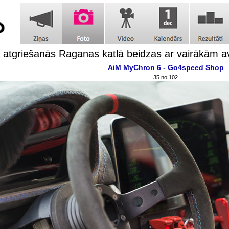
a atgriešanās Raganas katlā beidzas ar vairākām a
AiM MyChron 6 - Go4speed Shop
35 no 102