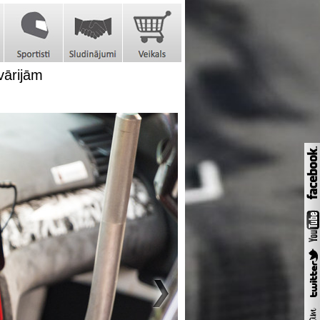
vārijām