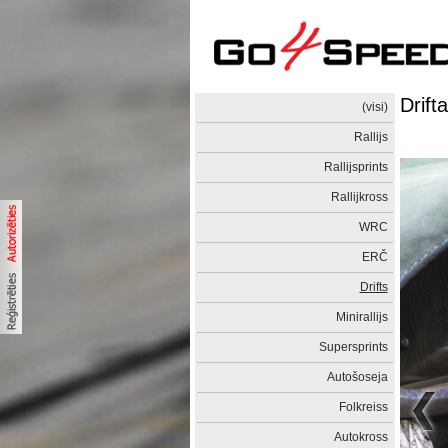
Drift
(visi)
Rallijs
Rallijsprints
Rallijkross
WRC
ERČ
Drifts
Minirallijs
Supersprints
Autošoseja
Folkreiss
Autokross