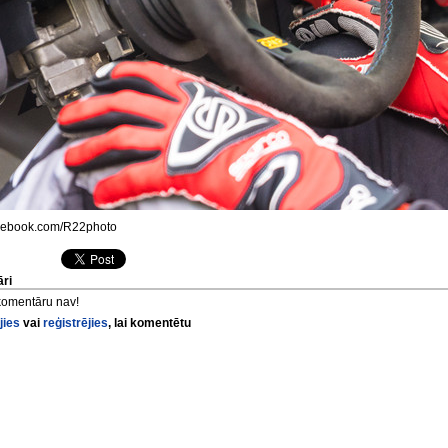
ebook.com/R22photo
ri
komentāru nav!
jies
vai
reģistrējies
, lai komentētu