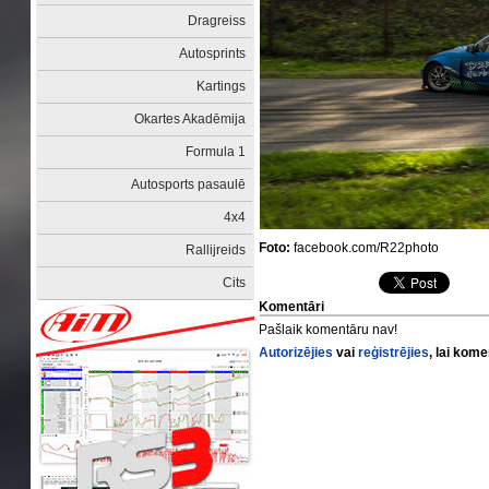
Dragreiss
Autosprints
Kartings
Okartes Akadēmija
Formula 1
Autosports pasaulē
4x4
Foto:
facebook.com/R22photo
Rallijreids
Cits
Komentāri
Pašlaik komentāru nav!
Autorizējies
vai
reģistrējies
, lai kom