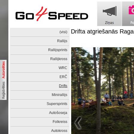
Drifta atgriešanās Raga
(visi)
Rallijs
Rallijsprints
Rallijkross
WRC
ERČ
Drifts
Minirallijs
Supersprints
Autošoseja
Folkreiss
Autokross