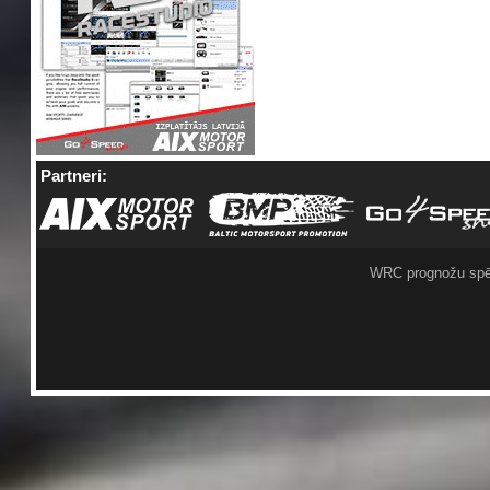
Partneri:
WRC prognožu spē