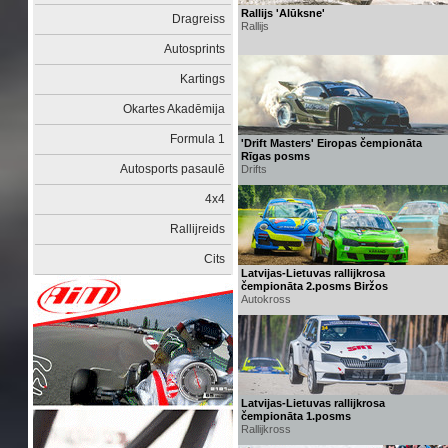
Rallijs 'Alūksne'
Dragreiss
Rallijs
Autosprints
Kartings
Okartes Akadēmija
Formula 1
'Drift Masters' Eiropas čempionāta
Rīgas posms
Autosports pasaulē
Drifts
4x4
Rallijreids
Cits
Latvijas-Lietuvas rallijkrosa
čempionāta 2.posms Biržos
Autokross
Latvijas-Lietuvas rallijkrosa
čempionāta 1.posms
Rallijkross