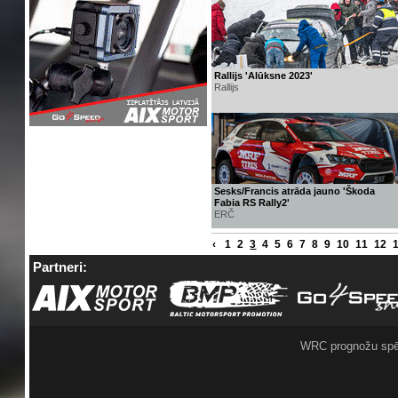
Rallijs 'Alūksne 2023'
Rallijs
Sesks/Francis atrāda jauno 'Škoda
Fabia RS Rally2'
ERČ
‹
1
2
3
4
5
6
7
8
9
10
11
12
Partneri:
WRC prognožu spē