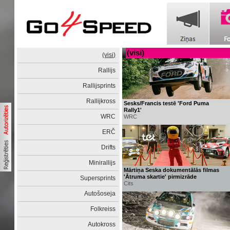
(visi)
(visi)
Rallijs
Rallijsprints
Rallijkross
Sesks/Francis testē 'Ford Puma
Rally1'
WRC
WRC
ERČ
Drifts
Minirallijs
Mārtiņa Seska dokumentālās filmas
'Ātruma skartie' pirmizrāde
Supersprints
Cits
Autošoseja
Folkreiss
Autokross