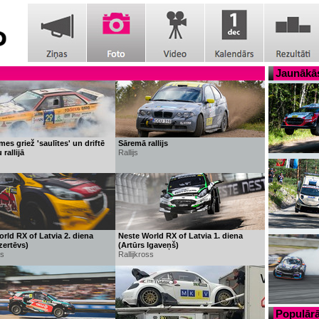
Jaunākās
mes griež 'saulītes' un driftē
Sāremā rallijs
rallijā
Rallijs
rld RX of Latvia 2. diena
Neste World RX of Latvia 1. diena
zertēvs)
(Artūrs Igaveņš)
ss
Rallijkross
Populārā