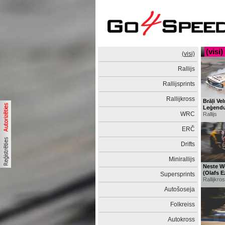
(visi)
(visi)
Rallijs
Rallijsprints
Rallijkross
Brāļi Vel
Leģendu 
WRC
Rallijs
ERČ
Drifts
Minirallijs
Neste Wo
(Olafs E
Supersprints
Rallijkro
Autošoseja
Folkreiss
Autokross