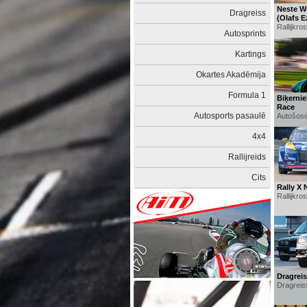
Neste Wo
Dragreiss
(Olafs E
Rallijkro
Autosprints
Kartings
Okartes Akadēmija
Formula 1
Biķerni
Race
Autosports pasaulē
Autošose
4x4
Rallijreids
Cits
Rally X 
Rallijkro
Dragreis
Dragreis