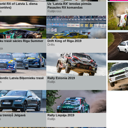
rld RX of Latvia 1. diena
Uz 'Latvia RX' ierodas pirmās
zertēvs)
Pasaules RX komandas
ss
Rallijkross
eku trasē sācies Riga Summer
Drift King of Riga 2019
Drifts
ja
Nordic Latvia Biķernieku trasē
Rally Estonia 2019
ss
Rallijs
a treniņš Jelgavā
Rally Liepāja 2019
s
Rallijs