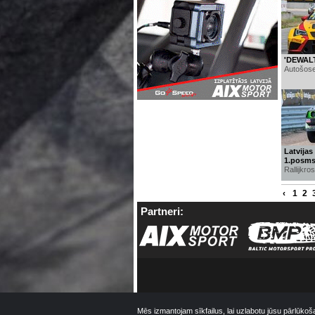
'DEWALT 
Autošose
Latvijas
1.posm
Rallijkro
‹
1
2
Partneri:
Mēs izmantojam sīkfailus, lai uzlabotu jūsu pārlūkoš