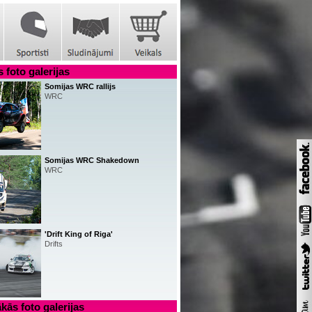
 foto galerijas
Somijas WRC rallijs
WRC
Somijas WRC Shakedown
WRC
'Drift King of Riga'
Drifts
kās foto galerijas