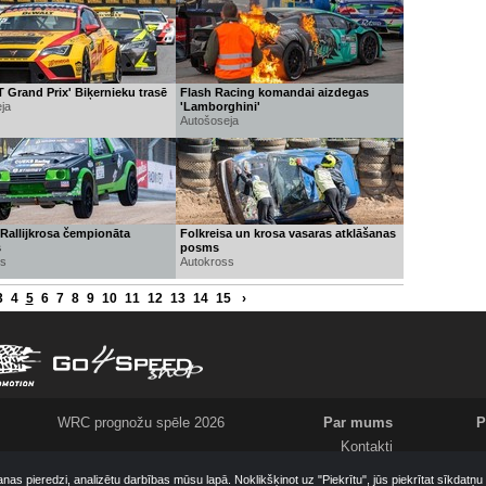
Grand Prix' Biķernieku trasē
Flash Racing komandai aizdegas
ja
'Lamborghini'
Autošoseja
 Rallijkrosa čempionāta
Folkreisa un krosa vasaras atklāšanas
s
posms
ss
Autokross
3
4
5
6
7
8
9
10
11
12
13
14
15
›
WRC prognožu spēle 2026
Par mums
P
Kontakti
Meklējam
anas pieredzi, analizētu darbības mūsu lapā. Noklikšķinot uz "Piekrītu", jūs piekrītat sīkdatņ
Komanda