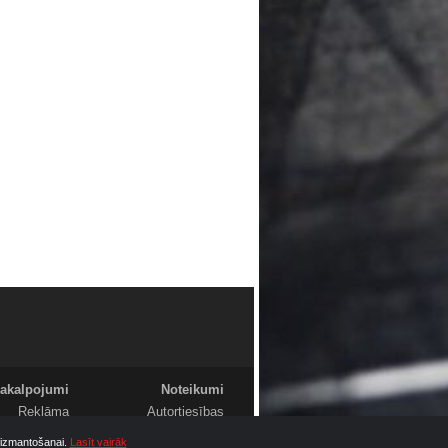
akalpojumi
Noteikumi
Reklāma
Autortiesības
Foto
Komentāri
u izmantošanai.
Lasīt vairāk
Video
Sludinājumi