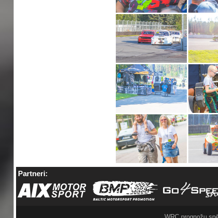
Partneri:
WRC prognožu spē