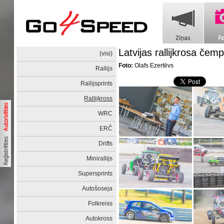
Latvijas rallijkrosa če
(visi)
Foto:
Olafs Ezertēvs
Rallijs
Rallijsprints
Rallijkross
WRC
ERČ
Drifts
Minirallijs
Supersprints
Autošoseja
Folkreiss
Autokross