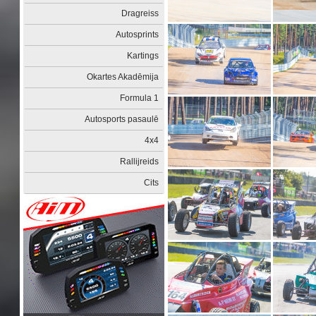
Dragreiss
Autosprints
Kartings
Okartes Akadēmija
Formula 1
Autosports pasaulē
4x4
Rallijreids
Cits