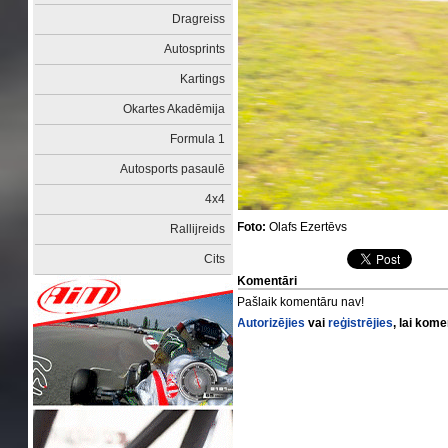
Dragreiss
Autosprints
Kartings
Okartes Akadēmija
Formula 1
Autosports pasaulē
4x4
Foto:
Olafs Ezertēvs
Rallijreids
Cits
Komentāri
Pašlaik komentāru nav!
Autorizējies
vai
reģistrējies
, lai kom