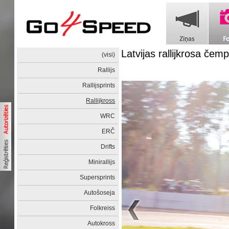
Latvijas rallijkrosa če
(visi)
Rallijs
Rallijsprints
Rallijkross
WRC
ERČ
Drifts
Minirallijs
Supersprints
Autošoseja
Folkreiss
Autokross