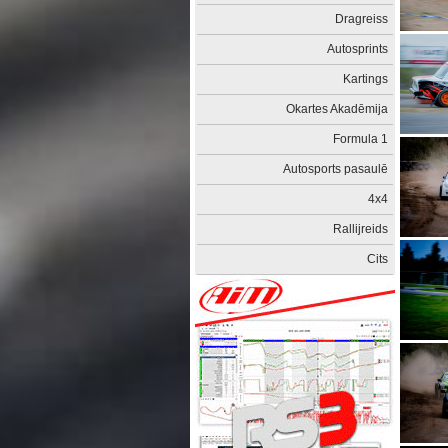
Dragreiss
Autosprints
Kartings
Okartes Akadēmija
Formula 1
Autosports pasaulē
4x4
Rallijreids
Cits