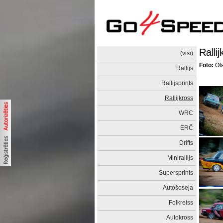
Ralli
(visi)
Foto:
Ola
Rallijs
Rallijsprints
Rallijkross
WRC
ERČ
Drifts
Minirallijs
Supersprints
Autošoseja
Folkreiss
Autokross