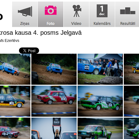
jkrosa kausa 4. posms Jelgavā
fs Ezertēvs