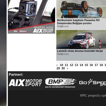
Notikumiem bagātais Pasaules RX
čempionāta Beļģijas posms
Rallijkross
Latvieši cīnās ātruma festivālā Vācijā
Rallijkross
‹
10
11
12
13
14
15
16
17
18
29
30
›
Partneri:
WRC prognožu spē