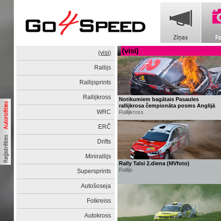
(visi)
(visi)
Rallijs
Rallijsprints
Rallijkross
Notikumiem bagātais Pasaules
rallijkrosa čempionāta posms Anglijā
WRC
Rallijkross
ERČ
Drifts
Minirallijs
Rally Talsi 2.diena (MVfoto)
Rallijs
Supersprints
Autošoseja
Folkreiss
Autokross