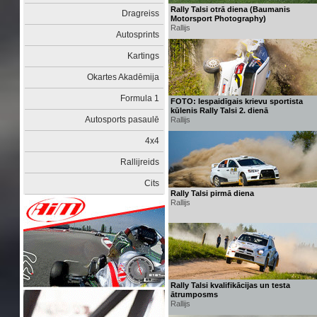
Rally Talsi otrā diena (Baumanis
Dragreiss
Motorsport Photography)
Rallijs
Autosprints
Kartings
Okartes Akadēmija
Formula 1
FOTO: Iespaidīgais krievu sportista
kūlenis Rally Talsi 2. dienā
Autosports pasaulē
Rallijs
4x4
Rallijreids
Cits
Rally Talsi pirmā diena
Rallijs
Rally Talsi kvalifikācijas un testa
ātrumposms
Rallijs