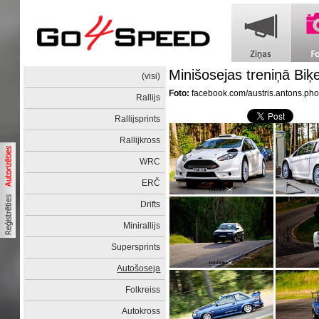
Minišosejas treniņā Biķ
(visi)
Foto:
facebook.com/austris.antons.ph
Rallijs
Rallijsprints
Rallijkross
WRC
ERČ
Drifts
Minirallijs
Supersprints
Autošoseja
Folkreiss
Autokross