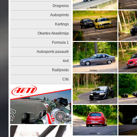
Dragreiss
Autosprints
Kartings
Okartes Akadēmija
Formula 1
Autosports pasaulē
4x4
Rallijreids
Cits