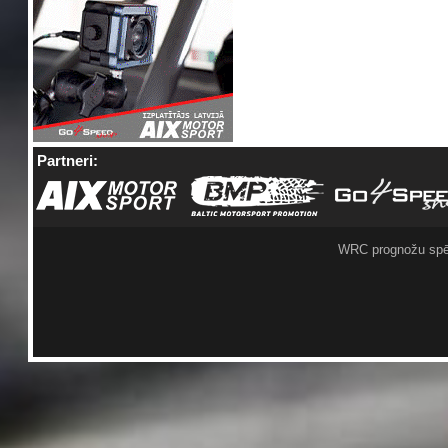
Partneri:
WRC prognožu spē