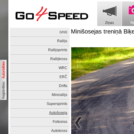
Minišosejas treniņā Biķ
(visi)
Rallijs
Rallijsprints
Rallijkross
WRC
ERČ
Drifts
Minirallijs
Supersprints
Autošoseja
Folkreiss
Autokross