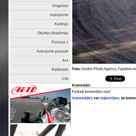
Dragreiss
Autosprints
Kartings
Okartes Akadēmija
Formula 1
Autosports pasaulē
4x4
Foto:
Austris Photo Agency, Fujistore.e
Rallijreids
Cits
Komentāri
Pašlaik komentāru nav!
Autorizējies
vai
reģistrējies
, lai kom