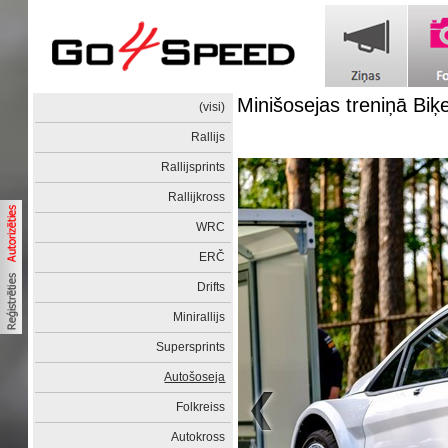
Minišosejas treniņā Biķ
(visi)
Rallijs
Rallijsprints
Rallijkross
WRC
ERČ
Drifts
Minirallijs
Supersprints
Autošoseja
Folkreiss
Autokross