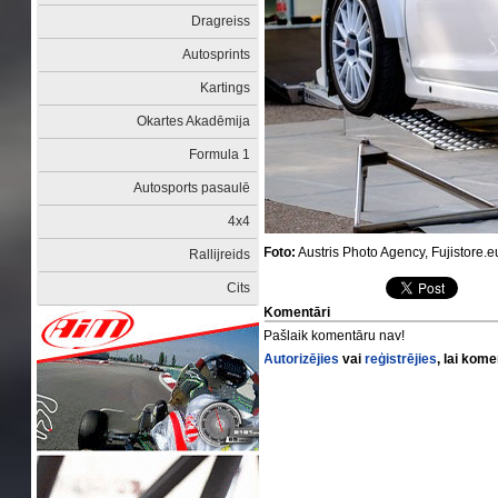
Dragreiss
Autosprints
Kartings
Okartes Akadēmija
Formula 1
Autosports pasaulē
4x4
Foto:
Austris Photo Agency, Fujistore.e
Rallijreids
Cits
Komentāri
Pašlaik komentāru nav!
Autorizējies
vai
reģistrējies
, lai kom