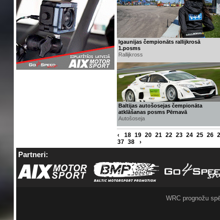
Igaunijas čempionāts rallijkrosā
1.posms
Rallijkross
Baltijas autošosejas čempionāta
atklāšanas posms Pērnavā
Autošoseja
‹
18
19
20
21
22
23
24
25
26
37
38
›
Partneri:
WRC prognožu spē