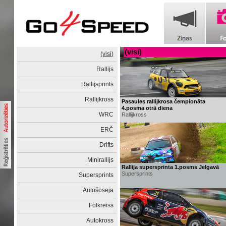
(visi)
(visi)
Rallijs
Rallijsprints
Rallijkross
Pasaules rallijkrosa čempionāta
4.posma otrā diena
WRC
Rallijkross
ERČ
Drifts
Minirallijs
Rallija supersprinta 1.posms Jelgavā
Supersprints
Supersprints
Autošoseja
Folkreiss
Autokross