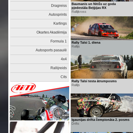
Baumanis un Nitišs uz goda
Dragreiss
pjedestāla Beļģijas RX
Rallijkross
Autosprints
Kartings
Okartes Akadēmija
Formula 1
Rally Talsi 1. diena
Rallijs
Autosports pasaulē
4x4
Rallijreids
Cits
Rally Talsi testa ātrumposms
Rallijs
Igaunijas drifta čempionāta 2. posms
Drifts