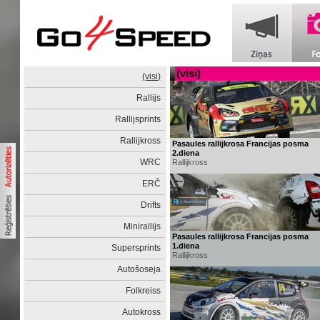
(visi)
(visi)
Rallijs
Rallijsprints
Rallijkross
Pasaules rallijkrosa Francijas posma
2.diena
WRC
Rallijkross
ERČ
Drifts
Minirallijs
Pasaules rallijkrosa Francijas posma
1.diena
Supersprints
Rallijkross
Autošoseja
Folkreiss
Autokross