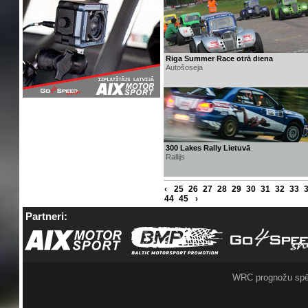
Riga Summer Race otrā diena
Autošoseja
300 Lakes Rally Lietuvā
Rallijs
‹
25
26
27
28
29
30
31
32
33
44
45
›
Partneri:
WRC prognožu spē