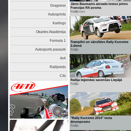
Jānis Baumanis aizvada testus pirms
Dragreiss
Francijas RX posma
Rallijkross
Autosprints
Kartings
Okartes Akadēmija
Formula 1
Tramplīni un sānslīdes Rally Kurzeme
2.dienā
Autosports pasaulē
Rallijs
4x4
Rallijreids
Cits
Rallija leģendas sacenšas Liepājā
Rallijs
"Rally Kurzeme 2014" testa
ātrumposms
Rallijs