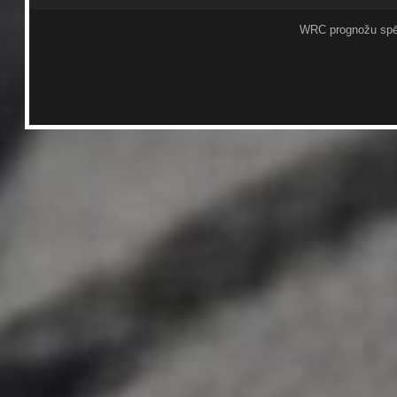
WRC prognožu spē