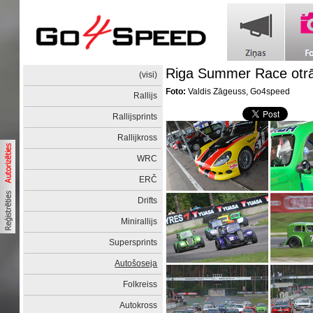
Riga Summer Race otrā
(visi)
Foto:
Valdis Zāgeuss, Go4speed
Rallijs
Rallijsprints
Rallijkross
WRC
ERČ
Drifts
Minirallijs
Supersprints
Autošoseja
Folkreiss
Autokross