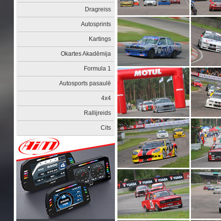
Dragreiss
Autosprints
Kartings
Okartes Akadēmija
Formula 1
Autosports pasaulē
4x4
Rallijreids
Cits