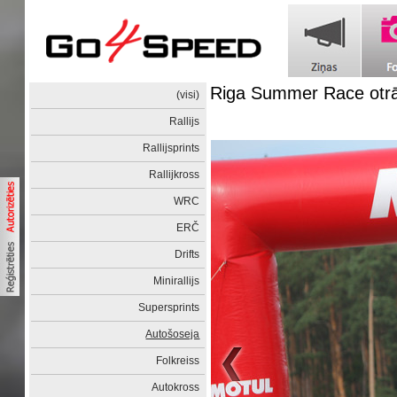
Riga Summer Race otrā
(visi)
Rallijs
Rallijsprints
Rallijkross
WRC
ERČ
Drifts
Minirallijs
Supersprints
Autošoseja
Folkreiss
Autokross