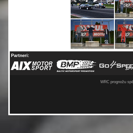
Partneri:
WRC prognožu spē