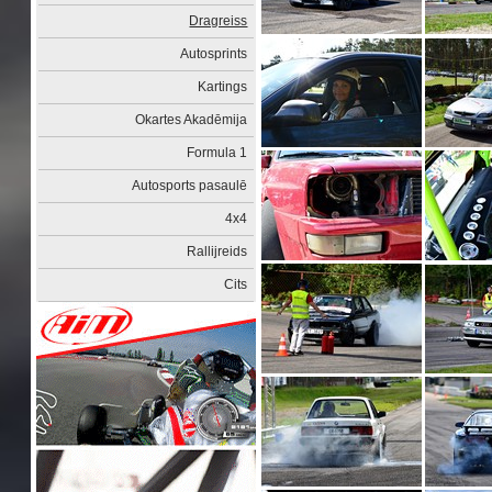
Dragreiss
Autosprints
Kartings
Okartes Akadēmija
Formula 1
Autosports pasaulē
4x4
Rallijreids
Cits