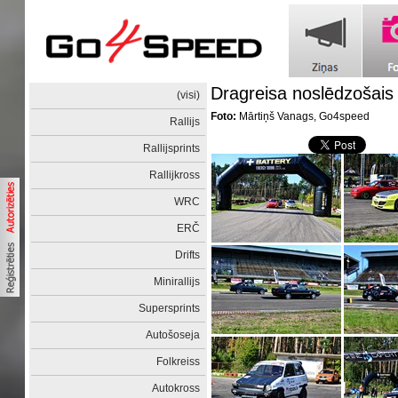
Dragreisa noslēdzošai
(visi)
Foto:
Mārtiņš Vanags, Go4speed
Rallijs
Rallijsprints
Rallijkross
WRC
ERČ
Drifts
Minirallijs
Supersprints
Autošoseja
Folkreiss
Autokross