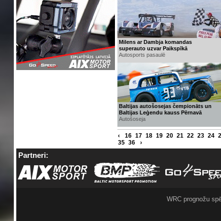
Milens ar Dambja komandas
superauto uzvar Paikspīkā
Autosports pasaulē
Baltijas autošosejas čempionāts un
Baltijas Leģendu kauss Pērnavā
Autošoseja
‹
16
17
18
19
20
21
22
23
24
35
36
›
Partneri:
WRC prognožu spē