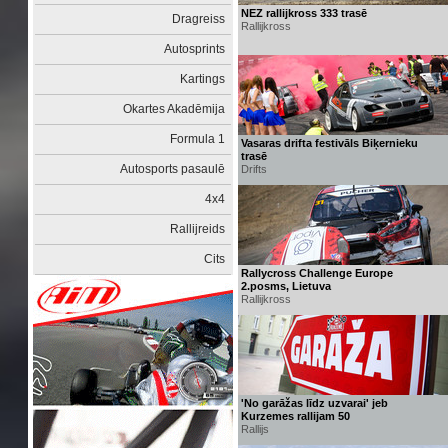
NEZ rallijkross 333 trasē
Dragreiss
Rallijkross
Autosprints
Kartings
Okartes Akadēmija
Formula 1
Vasaras drifta festivāls Biķernieku
trasē
Autosports pasaulē
Drifts
4x4
Rallijreids
Cits
Rallycross Challenge Europe
2.posms, Lietuva
Rallijkross
'No garāžas līdz uzvarai' jeb
Kurzemes rallijam 50
Rallijs