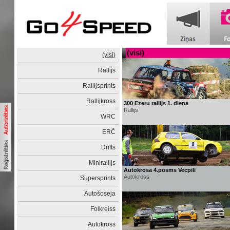
(visi)
(visi)
Rallijs
Rallijsprints
Rallijkross
300 Ezeru rallijs 1. diena
Rallijs
WRC
ERČ
Drifts
Minirallijs
Autokrosa 4.posms Vecpilī
Autokross
Supersprints
Autošoseja
Folkreiss
Autokross