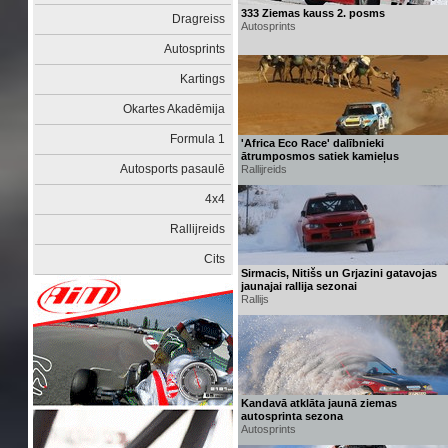
333 Ziemas kauss 2. posms
Dragreiss
Autosprints
Autosprints
Kartings
Okartes Akadēmija
Formula 1
'Africa Eco Race' dalībnieki
ātrumposmos satiek kamieļus
Autosports pasaulē
Rallijreids
4x4
Rallijreids
Cits
Sirmacis, Nitišs un Grjazini gatavojas
jaunajai rallija sezonai
Rallijs
Kandavā atklāta jaunā ziemas
autosprinta sezona
Autosprints