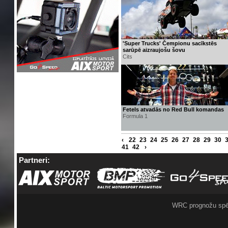
'Super Trucks' Čempionu sacīkstēs
sarūpē aizraujošu šovu
Cits
Fetels atvadās no Red Bull komandas
Formula 1
‹
22
23
24
25
26
27
28
29
30
41
42
›
Partneri:
WRC prognožu spē