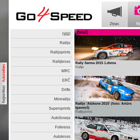
(visi)
(visi)
Rallijs
Rallijsprints
Rallijkross
Rally Sarma 2015 1.diena
Rallijs
WRC
ERČ
Drifts
Minirallijs
Rallijs 'Alūksne 2015' (foto: Artūrs
Igaveņš)
Supersprints
Rallijsprints
Autošoseja
Folkreiss
Autokross