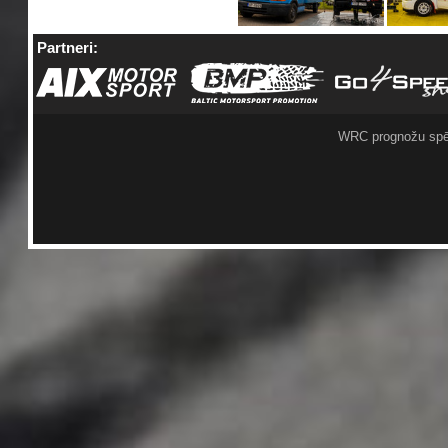
Partneri:
WRC prognožu spē