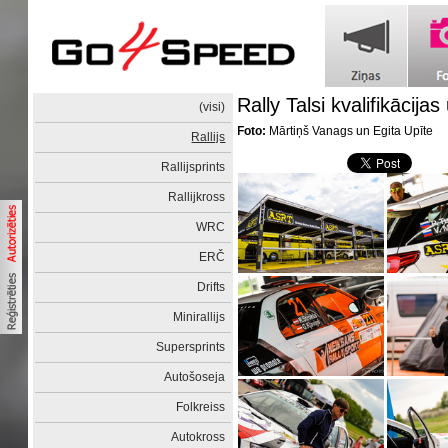
Rally Talsi kvalifikācij
(visi)
Foto:
Mārtiņš Vanags un Egita Upīte
Rallijs
Rallijsprints
Rallijkross
WRC
ERČ
Drifts
Minirallijs
Supersprints
Autošoseja
Folkreiss
Autokross