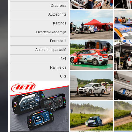
Dragreiss
Autosprints
Kartings
Okartes Akadēmija
Formula 1
Autosports pasaulē
4x4
Rallijreids
Cits