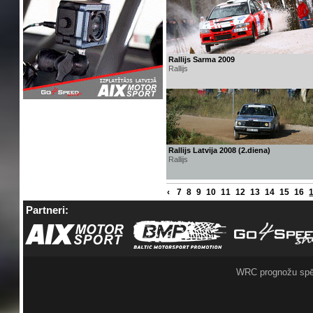
Rallijs Sarma 2009
Rallijs
Rallijs Latvija 2008 (2.diena)
Rallijs
‹
7
8
9
10
11
12
13
14
15
16
Partneri:
WRC prognožu spē