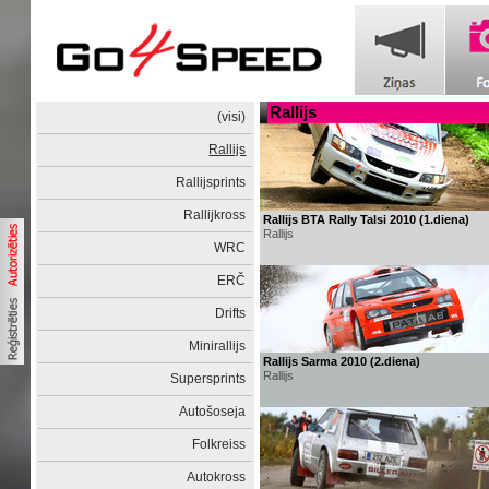
Rallijs
(visi)
Rallijs
Rallijsprints
Rallijkross
Rallijs BTA Rally Talsi 2010 (1.diena)
Rallijs
WRC
ERČ
Drifts
Minirallijs
Rallijs Sarma 2010 (2.diena)
Rallijs
Supersprints
Autošoseja
Folkreiss
Autokross