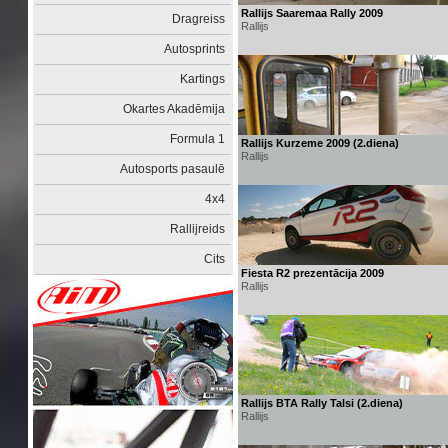
Rallijs Saaremaa Rally 2009
Dragreiss
Rallijs
Autosprints
Kartings
Okartes Akadēmija
Formula 1
Rallijs Kurzeme 2009 (2.diena)
Rallijs
Autosports pasaulē
4x4
Rallijreids
Cits
Fiesta R2 prezentācija 2009
Rallijs
Rallijs BTA Rally Talsi (2.diena)
Rallijs