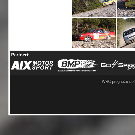
Partneri:
WRC prognožu spē