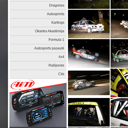
Dragreiss
Autosprints
Kartings
Okartes Akadēmija
Formula 1
Autosports pasaulē
4x4
Rallijreids
Cits