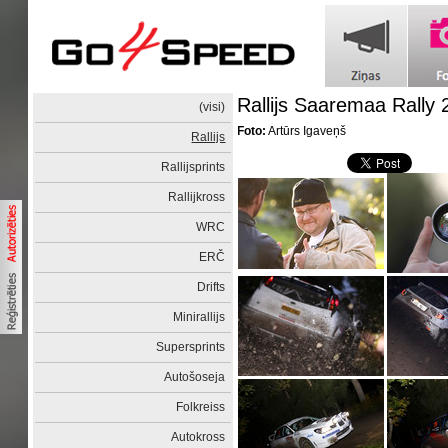
Rallijs Saaremaa Rally
(visi)
Foto:
Artūrs Igaveņš
Rallijs
Rallijsprints
Rallijkross
WRC
ERČ
Drifts
Minirallijs
Supersprints
Autošoseja
Folkreiss
Autokross