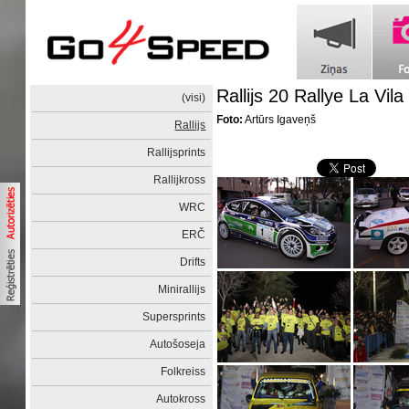
Rallijs 20 Rallye La Vila
(visi)
Foto:
Artūrs Igaveņš
Rallijs
Rallijsprints
Rallijkross
WRC
ERČ
Drifts
Minirallijs
Supersprints
Autošoseja
Folkreiss
Autokross