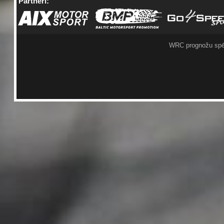
Partneri:
WRC prognožu spē