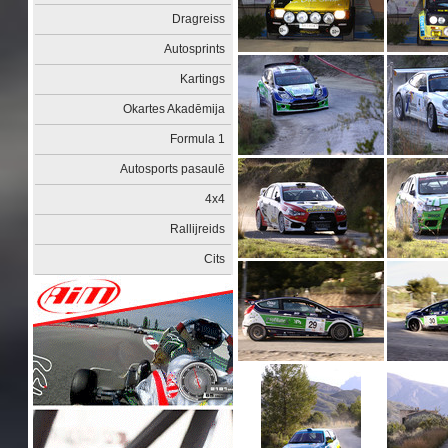
Dragreiss
Autosprints
Kartings
Okartes Akadēmija
Formula 1
Autosports pasaulē
4x4
Rallijreids
Cits