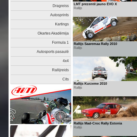
LMT prezentē jauno EVO X
Dragreiss
Rallijs
Autosprints
Kartings
Okartes Akadēmija
Formula 1
Rallijs Saaremaa Rally 2010
Rallijs
Autosports pasaulē
4x4
Rallijreids
Cits
Rallijs Kurzeme 2010
Rallijs
Rallijs Mad-Croc Rally Estonia
Rallijs