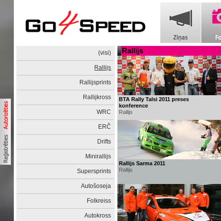
Rallijs
(visi)
Rallijs
Rallijsprints
Rallijkross
BTA Rally Talsi 2011 preses
konference
WRC
Rallijs
ERČ
Drifts
Minirallijs
Rallijs Sarma 2011
Rallijs
Supersprints
Autošoseja
Folkreiss
Autokross