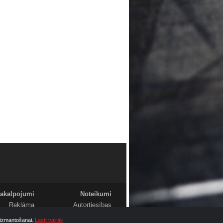
akalpojumi
Noteikumi
Reklāma
Autortiesības
Foto
Komentāri
u izmantošanai.
Lasīt vairāk
Video
Sludinājumi