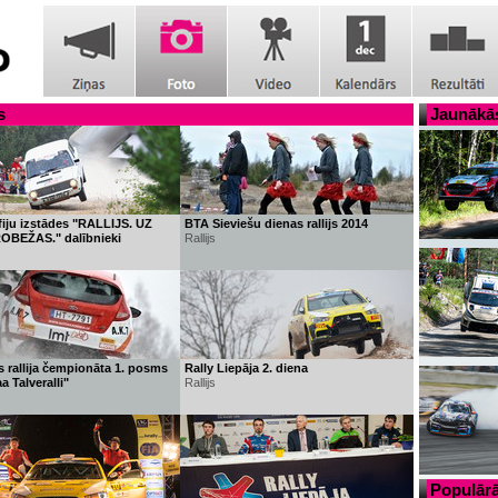
s
Jaunākās
iju izstādes "RALLIJS. UZ
BTA Sieviešu dienas rallijs 2014
OBEŽAS." dalībnieki
Rallijs
s rallija čempionāta 1. posms
Rally Liepāja 2. diena
 Talveralli"
Rallijs
Populārā