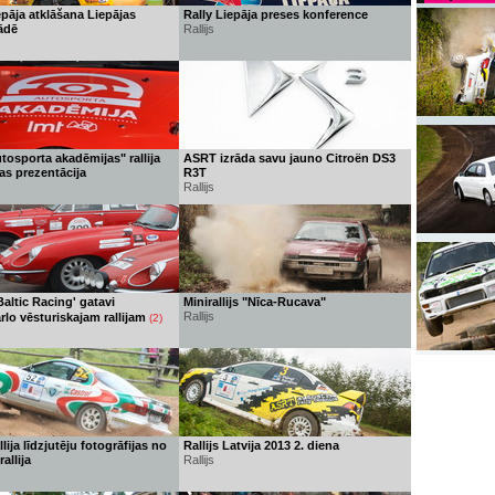
epāja atklāšana Liepājas
Rally Liepāja preses konference
ādē
Rallijs
osporta akadēmijas" rallija
ASRT izrāda savu jauno Citroën DS3
s prezentācija
R3T
Rallijs
altic Racing' gatavi
Minirallijs "Nīca-Rucava"
Rallijs
lo vēsturiskajam rallijam
(2)
lija līdzjutēju fotogrāfijas no
Rallijs Latvija 2013 2. diena
rallija
Rallijs