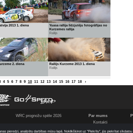
atvija 2013 1. diena
Yuasa rallija līdzjutēju fotogrāfijas no
Kurzemes rallija
Rallijs
Kurzeme 2. diena
Rallijs Kurzeme 2013 1. diena
Rallijs
3
4
5
6
7
8
9
10
11
12
13
14
15
16
17
18
›
WRC prognožu spēle 2026
Par mums
P
Kontakti
Meklējam
anas pieredzi, analizētu darbības mūsu lapā. Noklikšķinot uz "Piekrītu", jūs piekrītat sīkdatņ
Komanda