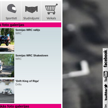
 foto galerijas
Somijas WRC rallijs
WRC
Somijas WRC Shakedown
WRC
'Drift King of Riga'
Drifts
kās foto galerijas