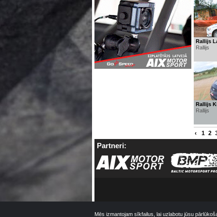
Rallijs L
Rallijs
Rallijs 
Rallijs
‹
1
2
Partneri:
Mēs izmantojam sīkfailus, lai uzlabotu jūsu pārlūkoš