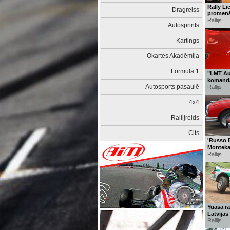
Rally Li
Dragreiss
promen
Rallijs
Autosprints
Kartings
Okartes Akadēmija
Formula 1
"LMT Aut
komanda
Autosports pasaulē
Rallijs
4x4
Rallijreids
Cits
'Russo B
Montekar
Rallijs
Yuasa ral
Latvijas 
Rallijs