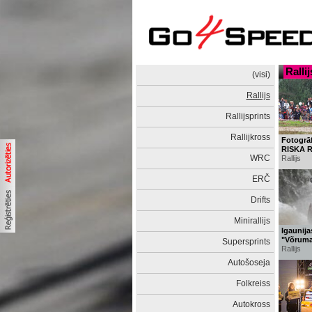
Rallij
(visi)
Rallijs
Rallijsprints
Rallijkross
Fotogrāf
RISKA R
WRC
Rallijs
ERČ
Drifts
Minirallijs
Igaunija
"Võrumaa
Supersprints
Rallijs
Autošoseja
Folkreiss
Autokross