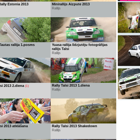
ally Estonia 2013
Minirallijs Aizpute 2013
Rallijs
autas rallija 1.posms
Yuasa rallija līdzjutēju fotogrāfijas
rallijs Talsi
Rallijs
Rally Talsi 2013 1.diena
lsi 2013 2.diena
(1)
Rallijs
lsi 2013 atklāšana
Rally Talsi 2013 Shakedown
Rallijs