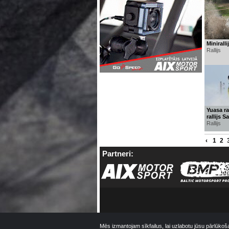
Minirall
Rallijs
Yuasa ral
rallijs S
Rallijs
‹
1
2
Partneri:
Mēs izmantojam sīkfailus, lai uzlabotu jūsu pārlūkoš