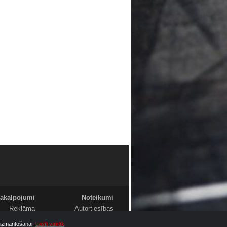
akalpojumi
Noteikumi
Reklāma
Autortiesības
Foto
Komentāri
u izmantošanai.
Lasīt vairāk
Video
Sludinājumi