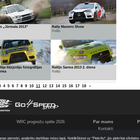
ijs „Jūrmala 2013”
Rally Masters Show
Rallijs
lija līdzjutēju fotogrāfijas
Rallijs Sarma 2013 2. diena
arma
Rallijs
3
4
5
6
7
8
9
10
11
12
13
14
15
16
17
18
›
WRC prognožu spēle 2026
Par mums
P
Kontakti
Meklējam
anas pieredzi, analizētu darbības mūsu lapā. Noklikšķinot uz "Piekrītu", jūs piekrītat sīkdatņ
Komanda