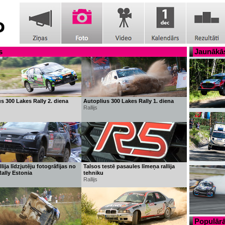
s
Jaunākās
s 300 Lakes Rally 2. diena
Autoplius 300 Lakes Rally 1. diena
Rallijs
lija līdzjutēju fotogrāfijas no
Talsos testē pasaules līmeņa rallija
ally Estonia
tehniku
Rallijs
Populārā