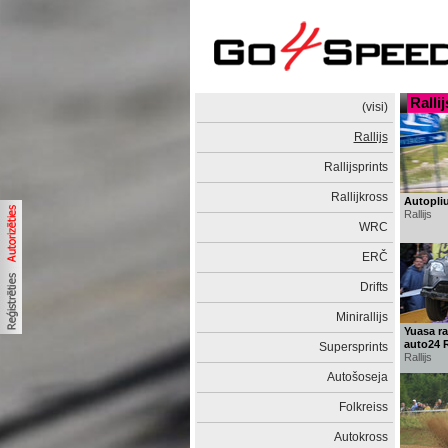
Rallij
(visi)
Rallijs
Rallijsprints
Rallijkross
Autopliu
Rallijs
WRC
ERČ
Drifts
Minirallijs
Yuasa ral
auto24 R
Supersprints
Rallijs
Autošoseja
Folkreiss
Autokross