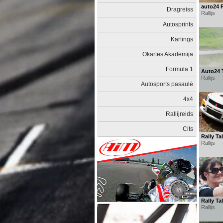
auto24 R
Dragreiss
Rallijs
Autosprints
Kartings
Okartes Akadēmija
Formula 1
Auto24 T
Rallijs
Autosports pasaulē
4x4
Rallijreids
Cits
Rally Ta
Rallijs
Rally Ta
Rallijs