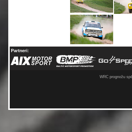
Partneri:
WRC prognožu spē