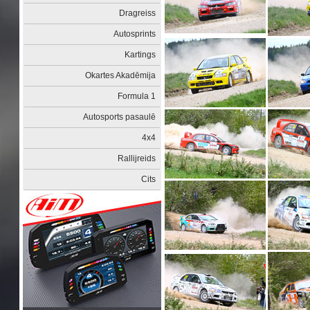
Dragreiss
Autosprints
Kartings
Okartes Akadēmija
Formula 1
Autosports pasaulē
4x4
Rallijreids
Cits