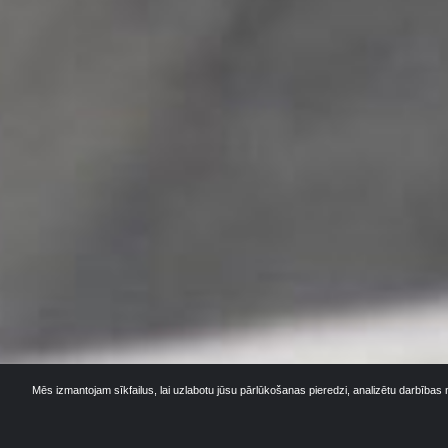
Mēs izmantojam sīkfailus, lai uzlabotu jūsu pārlūkošanas pieredzi, analizētu darbības 