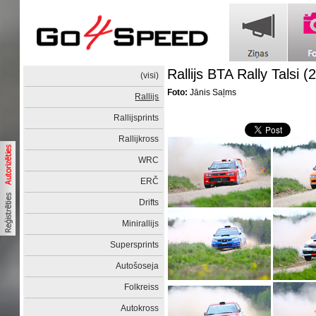
Rallijs BTA Rally Talsi (
(visi)
Foto:
Jānis Saļms
Rallijs
Rallijsprints
Rallijkross
WRC
ERČ
Drifts
Minirallijs
Supersprints
Autošoseja
Folkreiss
Autokross