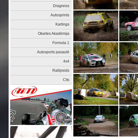
Dragreiss
Autosprints
Kartings
Okartes Akadēmija
Formula 1
Autosports pasaulē
4x4
Rallijreids
Cits