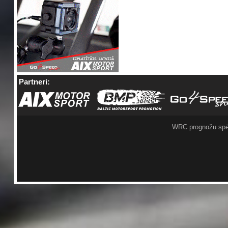
Partneri:
WRC prognožu spē