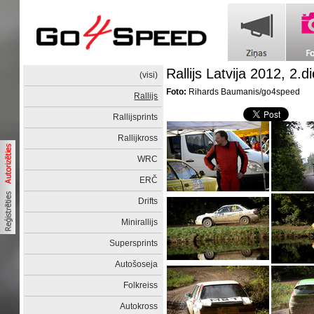
Rallijs Latvija 2012, 2.d
(visi)
Foto:
Rihards Baumanis/go4speed
Rallijs
Rallijsprints
Rallijkross
WRC
ERČ
Drifts
Minirallijs
Supersprints
Autošoseja
Folkreiss
Autokross