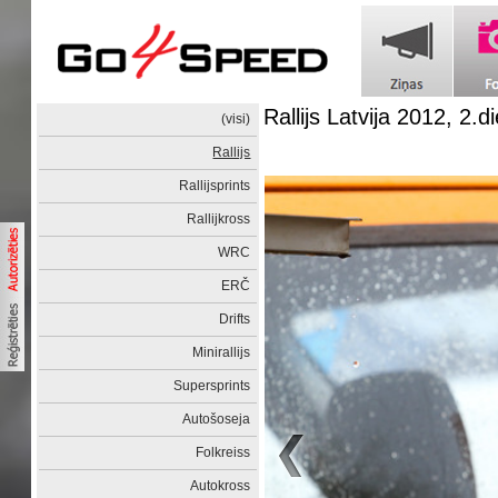
Rallijs Latvija 2012, 2.d
(visi)
Rallijs
Rallijsprints
Rallijkross
WRC
ERČ
Drifts
Minirallijs
Supersprints
Autošoseja
Folkreiss
Autokross