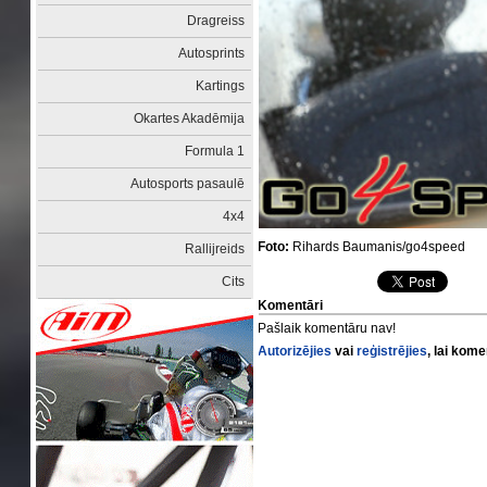
Dragreiss
Autosprints
Kartings
Okartes Akadēmija
Formula 1
Autosports pasaulē
4x4
Foto:
Rihards Baumanis/go4speed
Rallijreids
Cits
Komentāri
Pašlaik komentāru nav!
Autorizējies
vai
reģistrējies
, lai kom