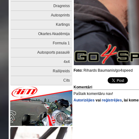
Dragreiss
Autosprints
Kartings
Okartes Akadēmija
Formula 1
Autosports pasaulē
4x4
Foto:
Rihards Baumanis/go4speed
Rallijreids
Cits
Komentāri
Pašlaik komentāru nav!
Autorizējies
vai
reģistrējies
, lai kom