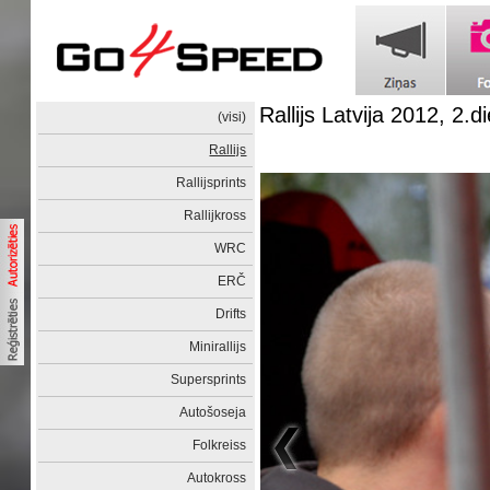
Rallijs Latvija 2012, 2.d
(visi)
Rallijs
Rallijsprints
Rallijkross
WRC
ERČ
Drifts
Minirallijs
Supersprints
Autošoseja
Folkreiss
Autokross