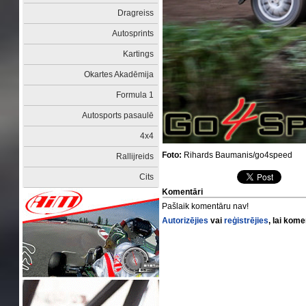
Dragreiss
Autosprints
Kartings
Okartes Akadēmija
Formula 1
Autosports pasaulē
4x4
Foto:
Rihards Baumanis/go4speed
Rallijreids
Cits
Komentāri
Pašlaik komentāru nav!
Autorizējies
vai
reģistrējies
, lai kom