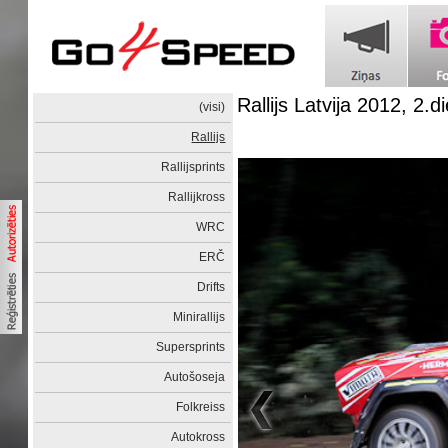
Rallijs Latvija 2012, 2.d
(visi)
Rallijs
Rallijsprints
Rallijkross
WRC
ERČ
Drifts
Minirallijs
Supersprints
Autošoseja
Folkreiss
Autokross