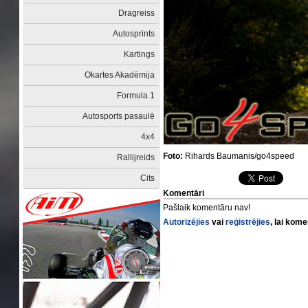
Dragreiss
Autosprints
Kartings
Okartes Akadēmija
Formula 1
Autosports pasaulē
4x4
Foto:
Rihards Baumanis/go4speed
Rallijreids
Cits
Komentāri
Pašlaik komentāru nav!
Autorizējies
vai
reģistrējies
, lai kom