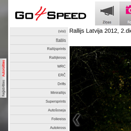
Rallijs Latvija 2012, 2.d
(visi)
Rallijs
Rallijsprints
Rallijkross
WRC
ERČ
Drifts
Minirallijs
Supersprints
Autošoseja
Folkreiss
Autokross