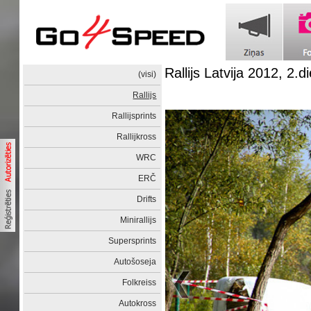
Rallijs Latvija 2012, 2.d
(visi)
Rallijs
Rallijsprints
Rallijkross
WRC
ERČ
Drifts
Minirallijs
Supersprints
Autošoseja
Folkreiss
Autokross