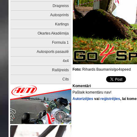
Dragreiss
Autosprints
Kartings
Okartes Akadēmija
Formula 1
Autosports pasaulē
4x4
Foto:
Rihards Baumanis/go4speed
Rallijreids
Cits
Komentāri
Pašlaik komentāru nav!
Autorizējies
vai
reģistrējies
, lai kom